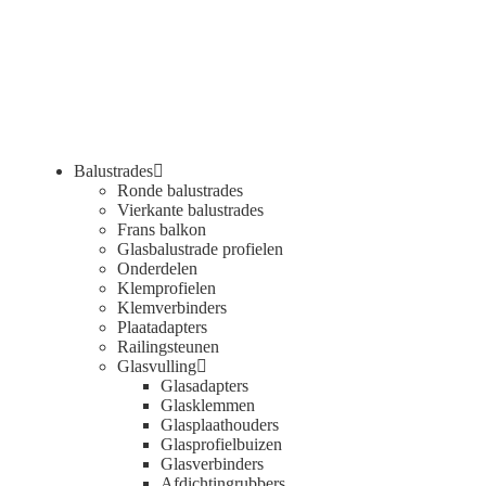
Balustrades
Ronde balustrades
Vierkante balustrades
Frans balkon
Glasbalustrade profielen
Onderdelen
Klemprofielen
Klemverbinders
Plaatadapters
Railingsteunen
Glasvulling
Glasadapters
Glasklemmen
Glasplaathouders
Glasprofielbuizen
Glasverbinders
Afdichtingrubbers