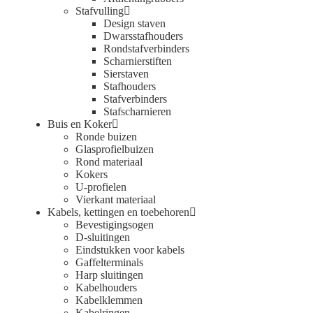
Stafvulling
Design staven
Dwarsstafhouders
Rondstafverbinders
Scharnierstiften
Sierstaven
Stafhouders
Stafverbinders
Stafscharnieren
Buis en Koker
Ronde buizen
Glasprofielbuizen
Rond materiaal
Kokers
U-profielen
Vierkant materiaal
Kabels, kettingen en toebehoren
Bevestigingsogen
D-sluitingen
Eindstukken voor kabels
Gaffelterminals
Harp sluitingen
Kabelhouders
Kabelklemmen
Kabelringen