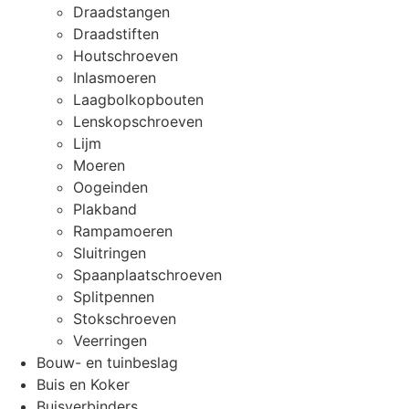
Draadstangen
Draadstiften
Houtschroeven
Inlasmoeren
Laagbolkopbouten
Lenskopschroeven
Lijm
Moeren
Oogeinden
Plakband
Rampamoeren
Sluitringen
Spaanplaatschroeven
Splitpennen
Stokschroeven
Veerringen
Bouw- en tuinbeslag
Buis en Koker
Buisverbinders