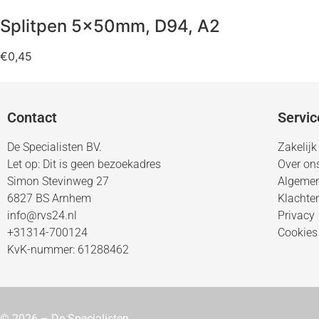
Splitpen 5x50mm, D94, A2
€
0,45
Contact
Servic
De Specialisten BV.
Zakelijk
Let op: Dit is geen bezoekadres
Over on
Simon Stevinweg 27
Algeme
6827 BS Arnhem
Klachte
info@rvs24.nl
Privacy
+31314-700124
Cookies
KvK-nummer: 61288462
© 2026 – De Specialisten