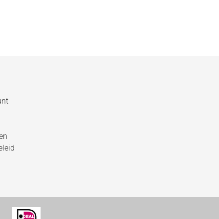
unt
gen
eleid