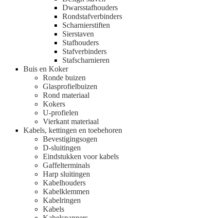
Dwarsstafhouders
Rondstafverbinders
Scharnierstiften
Sierstaven
Stafhouders
Stafverbinders
Stafscharnieren
Buis en Koker
Ronde buizen
Glasprofielbuizen
Rond materiaal
Kokers
U-profielen
Vierkant materiaal
Kabels, kettingen en toebehoren
Bevestigingsogen
D-sluitingen
Eindstukken voor kabels
Gaffelterminals
Harp sluitingen
Kabelhouders
Kabelklemmen
Kabelringen
Kabels
Kabelspanners