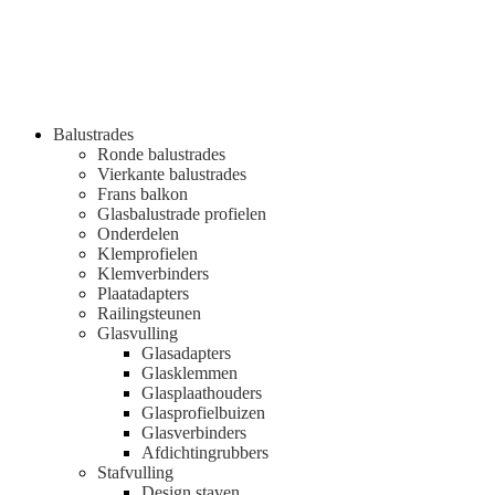
Balustrades
Ronde balustrades
Vierkante balustrades
Frans balkon
Glasbalustrade profielen
Onderdelen
Klemprofielen
Klemverbinders
Plaatadapters
Railingsteunen
Glasvulling
Glasadapters
Glasklemmen
Glasplaathouders
Glasprofielbuizen
Glasverbinders
Afdichtingrubbers
Stafvulling
Design staven