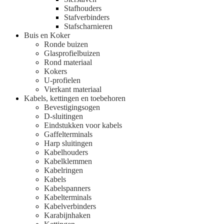
Stafhouders
Stafverbinders
Stafscharnieren
Buis en Koker
Ronde buizen
Glasprofielbuizen
Rond materiaal
Kokers
U-profielen
Vierkant materiaal
Kabels, kettingen en toebehoren
Bevestigingsogen
D-sluitingen
Eindstukken voor kabels
Gaffelterminals
Harp sluitingen
Kabelhouders
Kabelklemmen
Kabelringen
Kabels
Kabelspanners
Kabelterminals
Kabelverbinders
Karabijnhaken