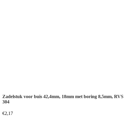
Zadelstuk voor buis 42,4mm, 18mm met boring 8,5mm, RVS
304
€
2,17
Zadelstuk voor buis 42,4mm, 20mm met boring 6,5mm, RVS