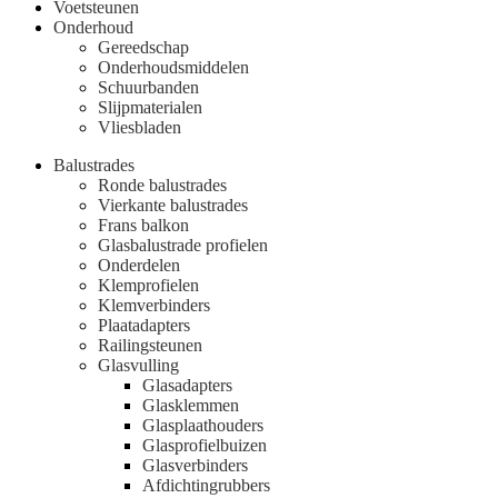
Voetsteunen
Onderhoud
Gereedschap
Onderhoudsmiddelen
Schuurbanden
Slijpmaterialen
Vliesbladen
Balustrades
Ronde balustrades
Vierkante balustrades
Frans balkon
Glasbalustrade profielen
Onderdelen
Klemprofielen
Klemverbinders
Plaatadapters
Railingsteunen
Glasvulling
Glasadapters
Glasklemmen
Glasplaathouders
Glasprofielbuizen
Glasverbinders
Afdichtingrubbers