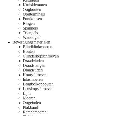
Kettingen
Kruisklemmen
Oogbouten
Oogterminals
Puntkousen
Ringen
Spanners
Triangels
Wandogen
Bevestigingsmaterialen
Blindklinkmoeren
Bouten
Cilinderkopschroeven
Draadeinden
Draadstangen
Draadstiften
Houtschroeven
Inlasmoeren
Laagbolkopbouten
Lenskopschroeven
Lijm
Moeren
Oogeinden
Plakband
Rampamoeren