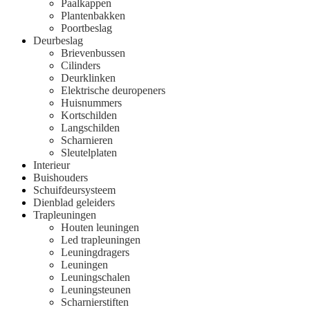
Paalkappen
Plantenbakken
Poortbeslag
Deurbeslag
Brievenbussen
Cilinders
Deurklinken
Elektrische deuropeners
Huisnummers
Kortschilden
Langschilden
Scharnieren
Sleutelplaten
Interieur
Buishouders
Schuifdeursysteem
Dienblad geleiders
Trapleuningen
Houten leuningen
Led trapleuningen
Leuningdragers
Leuningen
Leuningschalen
Leuningsteunen
Scharnierstiften