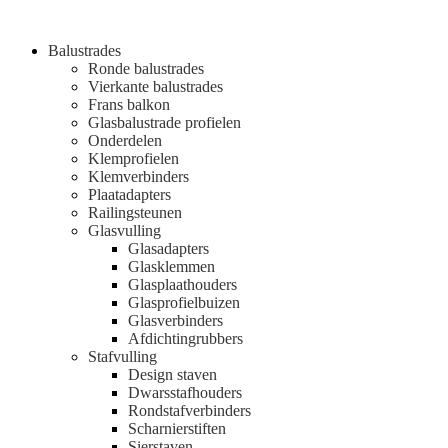
Balustrades
Ronde balustrades
Vierkante balustrades
Frans balkon
Glasbalustrade profielen
Onderdelen
Klemprofielen
Klemverbinders
Plaatadapters
Railingsteunen
Glasvulling
Glasadapters
Glasklemmen
Glasplaathouders
Glasprofielbuizen
Glasverbinders
Afdichtingrubbers
Stafvulling
Design staven
Dwarsstafhouders
Rondstafverbinders
Scharnierstiften
Sierstaven