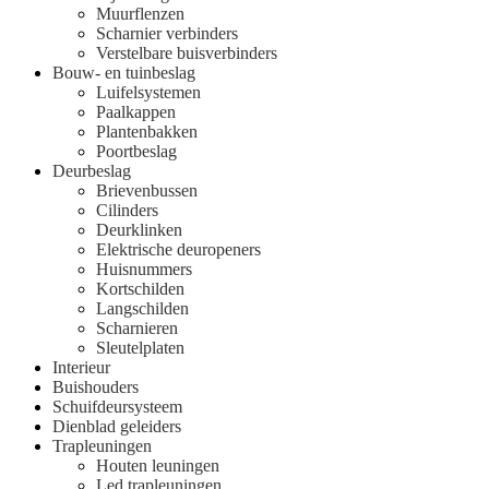
Muurflenzen
Scharnier verbinders
Verstelbare buisverbinders
Bouw- en tuinbeslag
Luifelsystemen
Paalkappen
Plantenbakken
Poortbeslag
Deurbeslag
Brievenbussen
Cilinders
Deurklinken
Elektrische deuropeners
Huisnummers
Kortschilden
Langschilden
Scharnieren
Sleutelplaten
Interieur
Buishouders
Schuifdeursysteem
Dienblad geleiders
Trapleuningen
Houten leuningen
Led trapleuningen