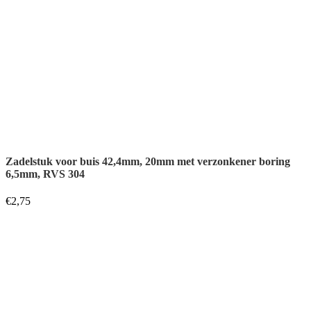
€
2,75
Zadelstuk voor buis 42,4mm, 22mm met boring 8,5mm, RVS
304
€
2,75