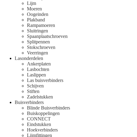
Lijm
Moeren
Oogeinden
Plakband
Rampamoeren
Sluitringen
Spaanplaatschroeven
Splitpennen
Stokschroeven
Veerringen
Lasonderdelen
Ankerplaten
Lasbochten
Laslippen
Las buisverbinders
Schijven
Stiften
Zadelstukken
Buisverbinders
Blinde Buisverbinders
Buiskoppelingen
CONNECT
Eindstukken
Hoekverbinders
Lijmfittingen