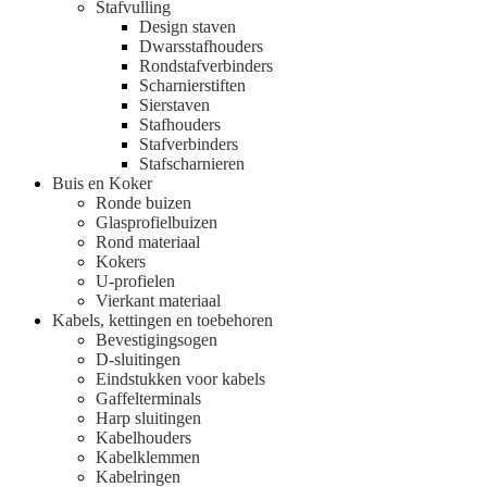
Stafvulling
Design staven
Dwarsstafhouders
Rondstafverbinders
Scharnierstiften
Sierstaven
Stafhouders
Stafverbinders
Stafscharnieren
Buis en Koker
Ronde buizen
Glasprofielbuizen
Rond materiaal
Kokers
U-profielen
Vierkant materiaal
Kabels, kettingen en toebehoren
Bevestigingsogen
D-sluitingen
Eindstukken voor kabels
Gaffelterminals
Harp sluitingen
Kabelhouders
Kabelklemmen
Kabelringen