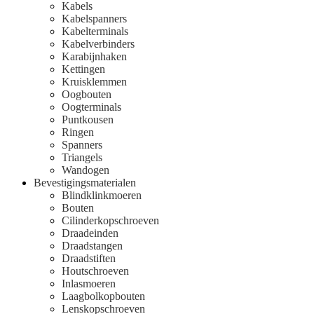
Kabels
Kabelspanners
Kabelterminals
Kabelverbinders
Karabijnhaken
Kettingen
Kruisklemmen
Oogbouten
Oogterminals
Puntkousen
Ringen
Spanners
Triangels
Wandogen
Bevestigingsmaterialen
Blindklinkmoeren
Bouten
Cilinderkopschroeven
Draadeinden
Draadstangen
Draadstiften
Houtschroeven
Inlasmoeren
Laagbolkopbouten
Lenskopschroeven