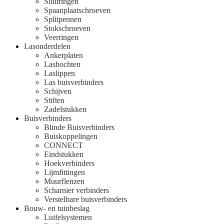
Sluitringen
Spaanplaatschroeven
Splitpennen
Stokschroeven
Veerringen
Lasonderdelen
Ankerplaten
Lasbochten
Laslippen
Las buisverbinders
Schijven
Stiften
Zadelstukken
Buisverbinders
Blinde Buisverbinders
Buiskoppelingen
CONNECT
Eindstukken
Hoekverbinders
Lijmfittingen
Muurflenzen
Scharnier verbinders
Verstelbare buisverbinders
Bouw- en tuinbeslag
Luifelsystemen