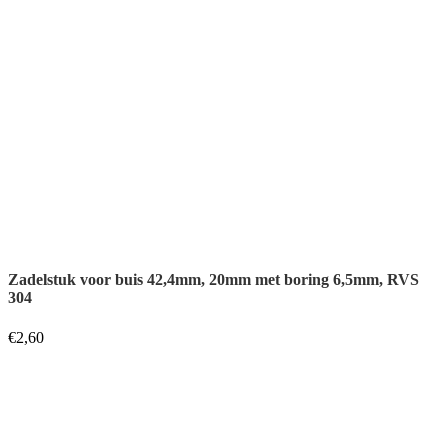
304
€
2,60
Zadelstuk voor buis 42,4mm, 20mm met verzonkener boring
6,5mm, RVS 304