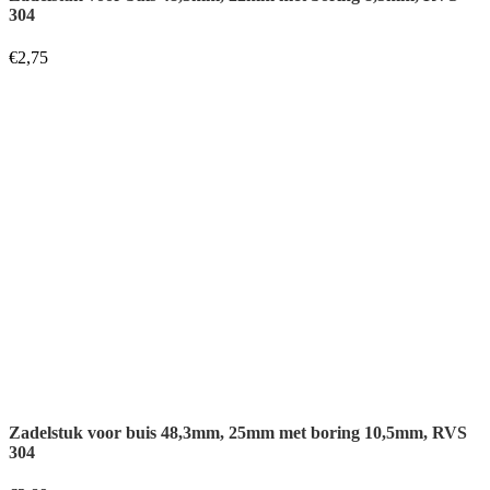
Zadelstuk voor buis 48,3mm, 25mm met boring 10,5mm, RVS
304
€
2,89
Contact
De Specialisten BV.
Let op: Dit is geen bezoekadres
Simon Stevinweg 27
6827 BS Arnhem
info@rvs24.nl
+31314-700124
KvK-nummer: 61288462
Service
Zakelijk