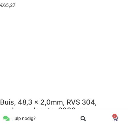
€
65,27
Buis, 48,3 x 2,0mm, RVS 304,
geslepen, lengte: 6000mm
0
Hulp nodig?
€
127,70