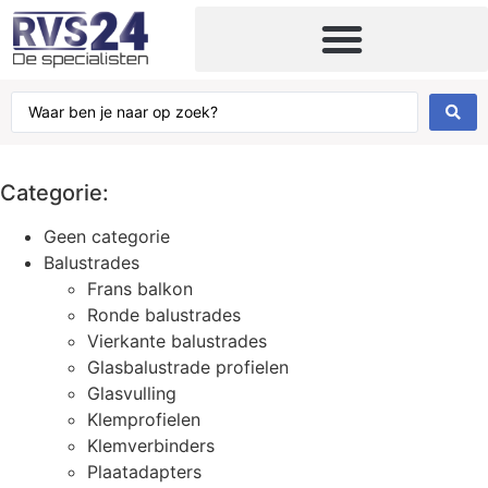
Kabels, kettingen en toebehoren
Categorie:
Geen categorie
Balustrades
Frans balkon
Ronde balustrades
Vierkante balustrades
Glasbalustrade profielen
Glasvulling
Klemprofielen
Klemverbinders
Plaatadapters