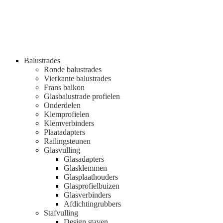
Balustrades
Ronde balustrades
Vierkante balustrades
Frans balkon
Glasbalustrade profielen
Onderdelen
Klemprofielen
Klemverbinders
Plaatadapters
Railingsteunen
Glasvulling
Glasadapters
Glasklemmen
Glasplaathouders
Glasprofielbuizen
Glasverbinders
Afdichtingrubbers
Stafvulling
Design staven