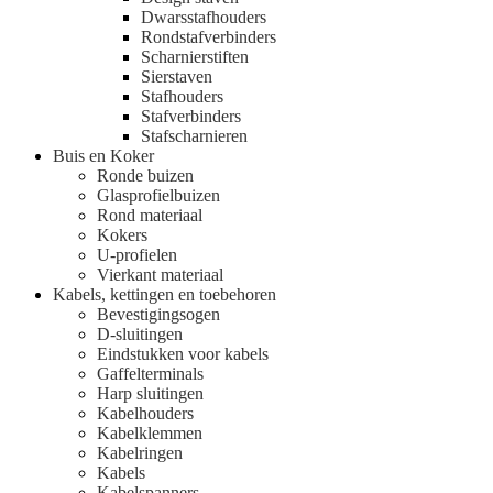
Dwarsstafhouders
Rondstafverbinders
Scharnierstiften
Sierstaven
Stafhouders
Stafverbinders
Stafscharnieren
Buis en Koker
Ronde buizen
Glasprofielbuizen
Rond materiaal
Kokers
U-profielen
Vierkant materiaal
Kabels, kettingen en toebehoren
Bevestigingsogen
D-sluitingen
Eindstukken voor kabels
Gaffelterminals
Harp sluitingen
Kabelhouders
Kabelklemmen
Kabelringen
Kabels
Kabelspanners