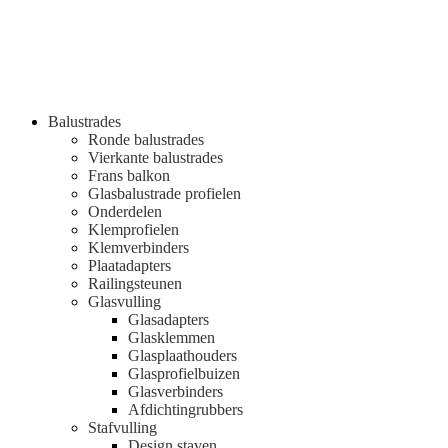
Balustrades
Ronde balustrades
Vierkante balustrades
Frans balkon
Glasbalustrade profielen
Onderdelen
Klemprofielen
Klemverbinders
Plaatadapters
Railingsteunen
Glasvulling
Glasadapters
Glasklemmen
Glasplaathouders
Glasprofielbuizen
Glasverbinders
Afdichtingrubbers
Stafvulling
Design staven