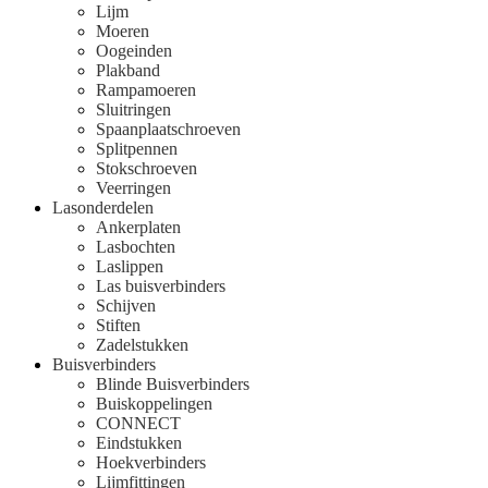
Lijm
Moeren
Oogeinden
Plakband
Rampamoeren
Sluitringen
Spaanplaatschroeven
Splitpennen
Stokschroeven
Veerringen
Lasonderdelen
Ankerplaten
Lasbochten
Laslippen
Las buisverbinders
Schijven
Stiften
Zadelstukken
Buisverbinders
Blinde Buisverbinders
Buiskoppelingen
CONNECT
Eindstukken
Hoekverbinders
Lijmfittingen