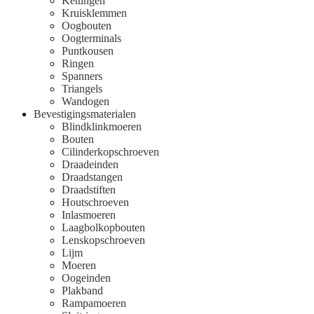
Kettingen
Kruisklemmen
Oogbouten
Oogterminals
Puntkousen
Ringen
Spanners
Triangels
Wandogen
Bevestigingsmaterialen
Blindklinkmoeren
Bouten
Cilinderkopschroeven
Draadeinden
Draadstangen
Draadstiften
Houtschroeven
Inlasmoeren
Laagbolkopbouten
Lenskopschroeven
Lijm
Moeren
Oogeinden
Plakband
Rampamoeren