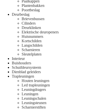
Paalkappen
Plantenbakken
Poortbeslag
Deurbeslag
Brievenbussen
Cilinders
Deurklinken
Elektrische deuropeners
Huisnummers
Kortschilden
Langschilden
Scharnieren
Sleutelplaten
Interieur
Buishouders
Schuifdeursysteem
Dienblad geleiders
Trapleuningen
Houten leuningen
Led trapleuningen
Leuningdragers
Leuningen
Leuningschalen
Leuningsteunen
Scharnierstiften