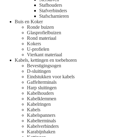
Stafhouders
Stafverbinders
Stafscharnieren
Buis en Koker
Ronde buizen
Glasprofielbuizen
Rond materiaal
Kokers
U-profielen
Vierkant materiaal
Kabels, kettingen en toebehoren
Bevestigingsogen
D-sluitingen
Eindstukken voor kabels
Gaffelterminals
Harp sluitingen
Kabelhouders
Kabelklemmen
Kabelringen
Kabels
Kabelspanners
Kabelterminals
Kabelverbinders
Karabijnhaken