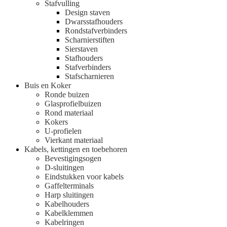
Stafvulling
Design staven
Dwarsstafhouders
Rondstafverbinders
Scharnierstiften
Sierstaven
Stafhouders
Stafverbinders
Stafscharnieren
Buis en Koker
Ronde buizen
Glasprofielbuizen
Rond materiaal
Kokers
U-profielen
Vierkant materiaal
Kabels, kettingen en toebehoren
Bevestigingsogen
D-sluitingen
Eindstukken voor kabels
Gaffelterminals
Harp sluitingen
Kabelhouders
Kabelklemmen
Kabelringen