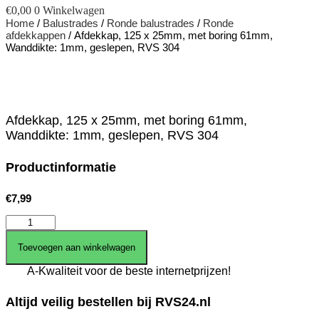
€
0,00
0
Winkelwagen
Home
/
Balustrades
/
Ronde balustrades
/
Ronde
afdekkappen
/ Afdekkap, 125 x 25mm, met boring 61mm,
Wanddikte: 1mm, geslepen, RVS 304
Afdekkap, 125 x 25mm, met boring 61mm,
Wanddikte: 1mm, geslepen, RVS 304
Productinformatie
€
7,99
Afdekkap,
125
x
Toevoegen aan winkelwagen
25mm,
A-Kwaliteit voor de beste internetprijzen!
met
boring
61mm,
Altijd veilig bestellen bij RVS24.nl
Wanddikte: