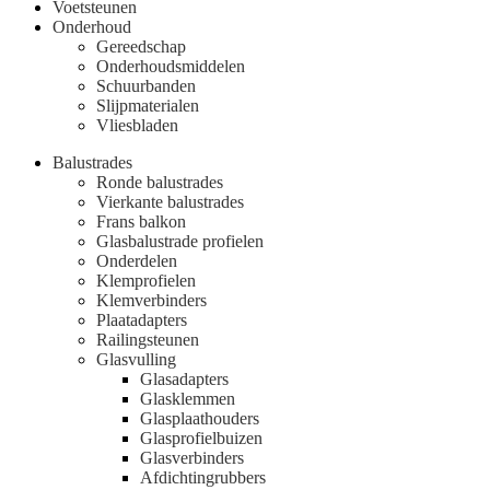
Voetsteunen
Onderhoud
Gereedschap
Onderhoudsmiddelen
Schuurbanden
Slijpmaterialen
Vliesbladen
Balustrades
Ronde balustrades
Vierkante balustrades
Frans balkon
Glasbalustrade profielen
Onderdelen
Klemprofielen
Klemverbinders
Plaatadapters
Railingsteunen
Glasvulling
Glasadapters
Glasklemmen
Glasplaathouders
Glasprofielbuizen
Glasverbinders
Afdichtingrubbers