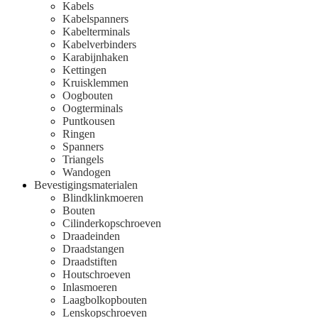
Kabels
Kabelspanners
Kabelterminals
Kabelverbinders
Karabijnhaken
Kettingen
Kruisklemmen
Oogbouten
Oogterminals
Puntkousen
Ringen
Spanners
Triangels
Wandogen
Bevestigingsmaterialen
Blindklinkmoeren
Bouten
Cilinderkopschroeven
Draadeinden
Draadstangen
Draadstiften
Houtschroeven
Inlasmoeren
Laagbolkopbouten
Lenskopschroeven