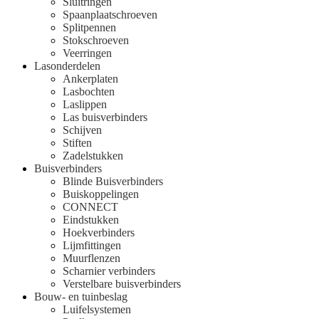
Sluitringen
Spaanplaatschroeven
Splitpennen
Stokschroeven
Veerringen
Lasonderdelen
Ankerplaten
Lasbochten
Laslippen
Las buisverbinders
Schijven
Stiften
Zadelstukken
Buisverbinders
Blinde Buisverbinders
Buiskoppelingen
CONNECT
Eindstukken
Hoekverbinders
Lijmfittingen
Muurflenzen
Scharnier verbinders
Verstelbare buisverbinders
Bouw- en tuinbeslag
Luifelsystemen