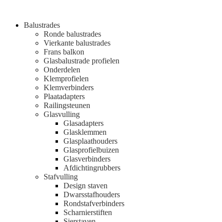
Balustrades
Ronde balustrades
Vierkante balustrades
Frans balkon
Glasbalustrade profielen
Onderdelen
Klemprofielen
Klemverbinders
Plaatadapters
Railingsteunen
Glasvulling
Glasadapters
Glasklemmen
Glasplaathouders
Glasprofielbuizen
Glasverbinders
Afdichtingrubbers
Stafvulling
Design staven
Dwarsstafhouders
Rondstafverbinders
Scharnierstiften
Sierstaven