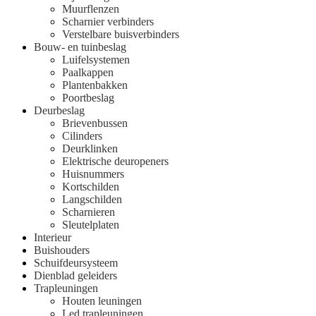
Muurflenzen
Scharnier verbinders
Verstelbare buisverbinders
Bouw- en tuinbeslag
Luifelsystemen
Paalkappen
Plantenbakken
Poortbeslag
Deurbeslag
Brievenbussen
Cilinders
Deurklinken
Elektrische deuropeners
Huisnummers
Kortschilden
Langschilden
Scharnieren
Sleutelplaten
Interieur
Buishouders
Schuifdeursysteem
Dienblad geleiders
Trapleuningen
Houten leuningen
Led trapleuningen