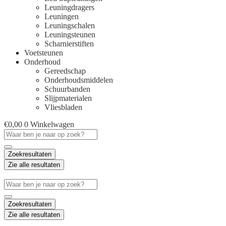
Leuningdragers
Leuningen
Leuningschalen
Leuningsteunen
Scharnierstiften
Voetsteunen
Onderhoud
Gereedschap
Onderhoudsmiddelen
Schuurbanden
Slijpmaterialen
Vliesbladen
€
0,00
0
Winkelwagen
Search
...
Zoekresultaten
Zie alle resultaten
Search
...
Zoekresultaten
Zie alle resultaten