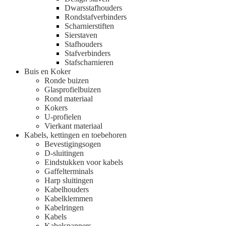
Dwarsstafhouders
Rondstafverbinders
Scharnierstiften
Sierstaven
Stafhouders
Stafverbinders
Stafscharnieren
Buis en Koker
Ronde buizen
Glasprofielbuizen
Rond materiaal
Kokers
U-profielen
Vierkant materiaal
Kabels, kettingen en toebehoren
Bevestigingsogen
D-sluitingen
Eindstukken voor kabels
Gaffelterminals
Harp sluitingen
Kabelhouders
Kabelklemmen
Kabelringen
Kabels
Kabelspanners