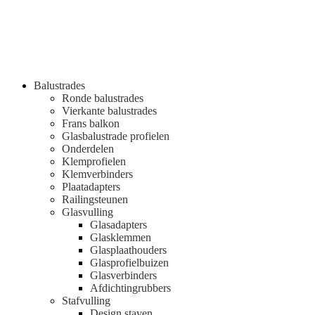
Balustrades
Ronde balustrades
Vierkante balustrades
Frans balkon
Glasbalustrade profielen
Onderdelen
Klemprofielen
Klemverbinders
Plaatadapters
Railingsteunen
Glasvulling
Glasadapters
Glasklemmen
Glasplaathouders
Glasprofielbuizen
Glasverbinders
Afdichtingrubbers
Stafvulling
Design staven