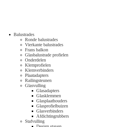
Balustrades
Ronde balustrades
Vierkante balustrades
Frans balkon
Glasbalustrade profielen
Onderdelen
Klemprofielen
Klemverbinders
Plaatadapters
Railingsteunen
Glasvulling
Glasadapters
Glasklemmen
Glasplaathouders
Glasprofielbuizen
Glasverbinders
Afdichtingrubbers
Stafvulling
Design staven