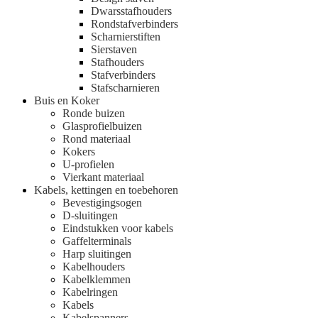
Dwarsstafhouders
Rondstafverbinders
Scharnierstiften
Sierstaven
Stafhouders
Stafverbinders
Stafscharnieren
Buis en Koker
Ronde buizen
Glasprofielbuizen
Rond materiaal
Kokers
U-profielen
Vierkant materiaal
Kabels, kettingen en toebehoren
Bevestigingsogen
D-sluitingen
Eindstukken voor kabels
Gaffelterminals
Harp sluitingen
Kabelhouders
Kabelklemmen
Kabelringen
Kabels
Kabelspanners