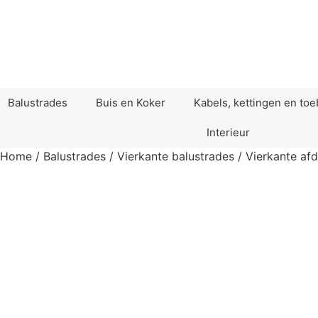
Balustrades
Buis en Koker
Kabels, kettingen en to
Interieur
Home
/
Balustrades
/
Vierkante balustrades
/
Vierkante af