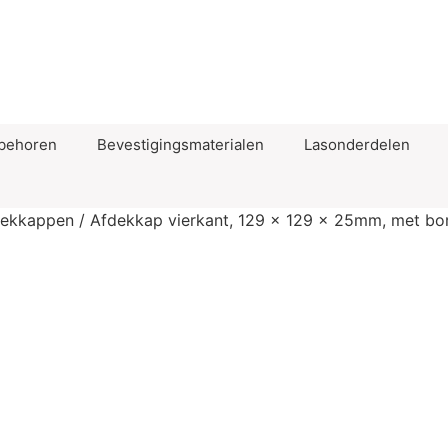
ebehoren
Bevestigingsmaterialen
Lasonderdelen
dekkappen
/ Afdekkap vierkant, 129 x 129 x 25mm, met bo
Afdekkap vier
25mm, met bo
dikte: 2mm, 
Productinformatie