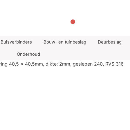
0
Winkelwagen
Buisverbinders
Bouw- en tuinbeslag
Deurbeslag
Onderhoud
ring 40,5 x 40,5mm, dikte: 2mm, geslepen 240, RVS 316
kant, 129 x 129 x
ring 40,5 x 40,5mm,
geslepen 240, RVS 316