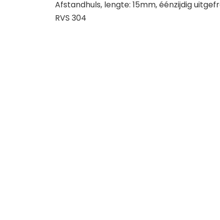
Afstandhuls, lengte: 15mm, éénzijdig uitge
RVS 304
Contact
Servic