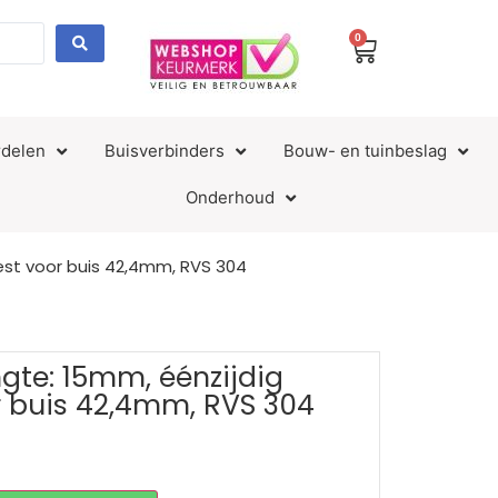
0
delen
Buisverbinders
Bouw- en tuinbeslag
Onderhoud
eest voor buis 42,4mm, RVS 304
ngte: 15mm, éénzijdig
r buis 42,4mm, RVS 304