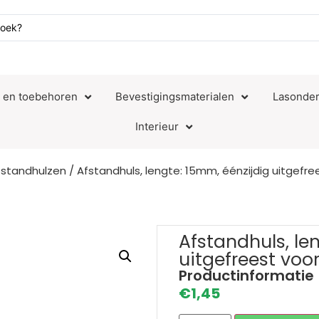
n en toebehoren
Bevestigingsmaterialen
Lasonder
Interieur
fstandhulzen
/ Afstandhuls, lengte: 15mm, éénzijdig uitgefr
Afstandhuls, le
uitgefreest voo
Productinformatie
€
1,45