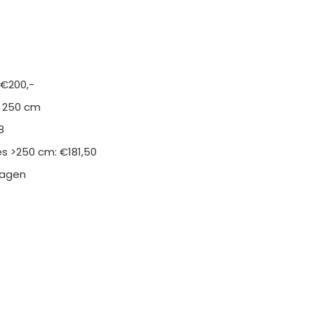
 €200,-
n 250 cm
8
s >250 cm: €181,50
kdagen