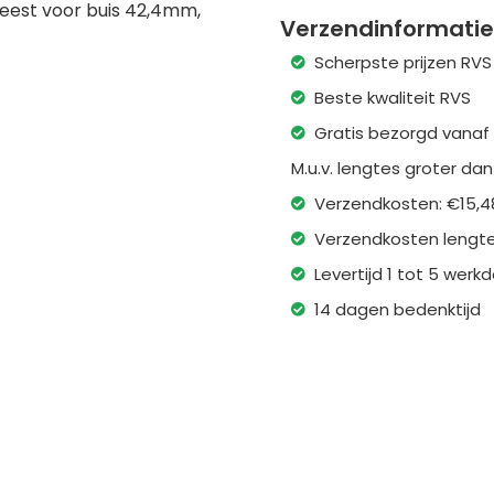
freest voor buis 42,4mm,
Verzendinformatie
Scherpste prijzen RVS
Beste kwaliteit RVS
Gratis bezorgd vanaf
M.u.v. lengtes groter da
Verzendkosten: €15,4
Verzendkosten lengte
Levertijd 1 tot 5 wer
14 dagen bedenktijd
Geen account nodig
e
Account