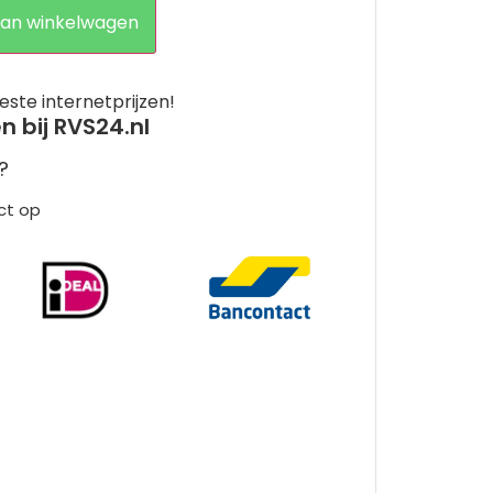
an winkelwagen
este internetprijzen!
en bij RVS24.nl
?
ct op