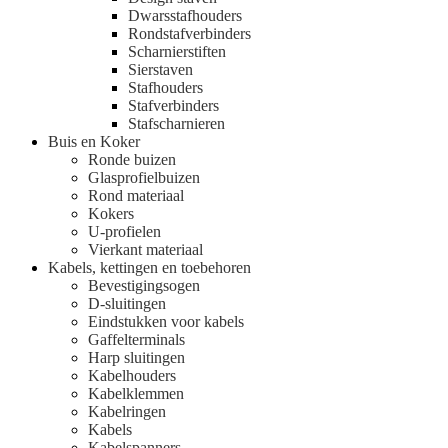
Dwarsstafhouders
Rondstafverbinders
Scharnierstiften
Sierstaven
Stafhouders
Stafverbinders
Stafscharnieren
Buis en Koker
Ronde buizen
Glasprofielbuizen
Rond materiaal
Kokers
U-profielen
Vierkant materiaal
Kabels, kettingen en toebehoren
Bevestigingsogen
D-sluitingen
Eindstukken voor kabels
Gaffelterminals
Harp sluitingen
Kabelhouders
Kabelklemmen
Kabelringen
Kabels
Kabelspanners