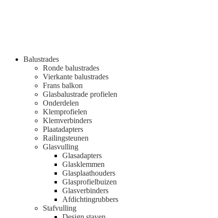
Balustrades
Ronde balustrades
Vierkante balustrades
Frans balkon
Glasbalustrade profielen
Onderdelen
Klemprofielen
Klemverbinders
Plaatadapters
Railingsteunen
Glasvulling
Glasadapters
Glasklemmen
Glasplaathouders
Glasprofielbuizen
Glasverbinders
Afdichtingrubbers
Stafvulling
Design staven