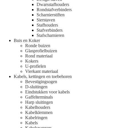
Dwarsstafhouders
Rondstafverbinders
Scharnierstiften
Sierstaven
Stafhouders
Stafverbinders
Stafscharnieren
Buis en Koker
Ronde buizen
Glasprofielbuizen
Rond materiaal
Kokers
U-profielen
Vierkant materiaal
Kabels, kettingen en toebehoren
Bevestigingsogen
D-sluitingen
Eindstukken voor kabels
Gaffelterminals
Harp sluitingen
Kabelhouders
Kabelklemmen
Kabelringen
Kabels
Kabelspanners