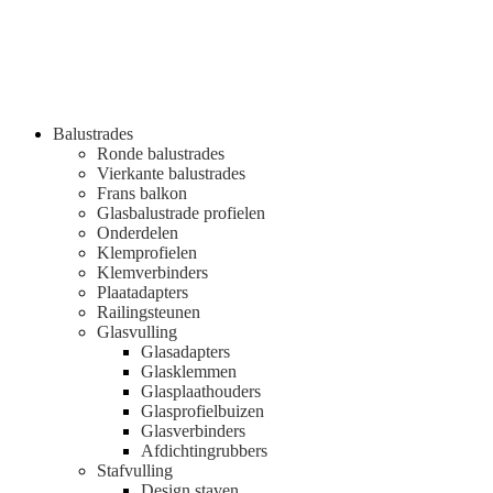
Balustrades
Ronde balustrades
Vierkante balustrades
Frans balkon
Glasbalustrade profielen
Onderdelen
Klemprofielen
Klemverbinders
Plaatadapters
Railingsteunen
Glasvulling
Glasadapters
Glasklemmen
Glasplaathouders
Glasprofielbuizen
Glasverbinders
Afdichtingrubbers
Stafvulling
Design staven