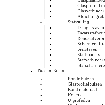
Glasplaathoud
Glasprofielbu
Glasverbinder
Afdichtingrub
Stafvulling
Design staven
Dwarsstafhou
Rondstafverbi
Scharnierstift
Sierstaven
Stafhouders
Stafverbinder
Stafscharnier
Buis en Koker
Ronde buizen
Glasprofielbuizen
Rond materiaal
Kokers
U-profielen