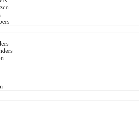
ers
izen
s
bers
ders
nders
en
s
en