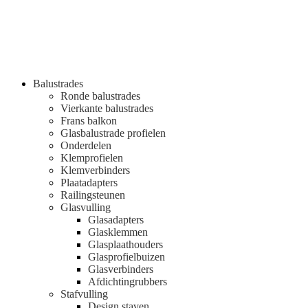
Balustrades
Ronde balustrades
Vierkante balustrades
Frans balkon
Glasbalustrade profielen
Onderdelen
Klemprofielen
Klemverbinders
Plaatadapters
Railingsteunen
Glasvulling
Glasadapters
Glasklemmen
Glasplaathouders
Glasprofielbuizen
Glasverbinders
Afdichtingrubbers
Stafvulling
Design staven