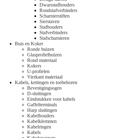
Dwarsstafhouders
Rondstafverbinders
Scharnierstiften
Sierstaven
Stafhouders
Stafverbinders
Stafscharnieren
Buis en Koker
Ronde buizen
Glasprofielbuizen
Rond materiaal
Kokers
U-profielen
Vierkant materiaal
Kabels, kettingen en toebehoren
Bevestigingsogen
D-sluitingen
Eindstukken voor kabels
Gaffelterminals
Harp sluitingen
Kabelhouders
Kabelklemmen
Kabelringen
Kabels
Kabelspanners