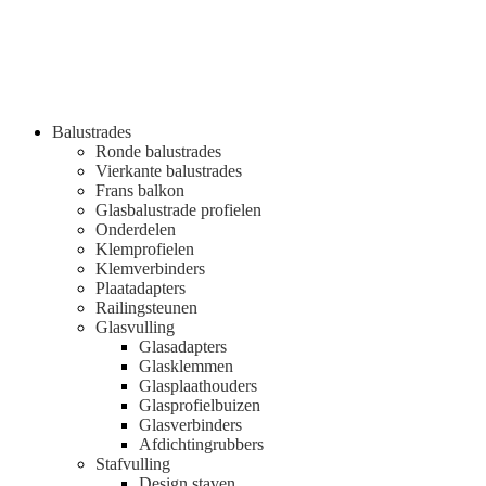
Balustrades
Ronde balustrades
Vierkante balustrades
Frans balkon
Glasbalustrade profielen
Onderdelen
Klemprofielen
Klemverbinders
Plaatadapters
Railingsteunen
Glasvulling
Glasadapters
Glasklemmen
Glasplaathouders
Glasprofielbuizen
Glasverbinders
Afdichtingrubbers
Stafvulling
Design staven