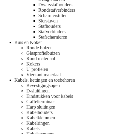
Dwarsstafhouders
Rondstafverbinders
Scharnierstiften
Sierstaven
Stafhouders
Stafverbinders
Stafscharnieren
Buis en Koker
Ronde buizen
Glasprofielbuizen
Rond materiaal
Kokers
U-profielen
Vierkant materiaal
Kabels, kettingen en toebehoren
Bevestigingsogen
D-sluitingen
Eindstukken voor kabels
Gaffelterminals
Harp sluitingen
Kabelhouders
Kabelklemmen
Kabelringen
Kabels
Kabelspanners