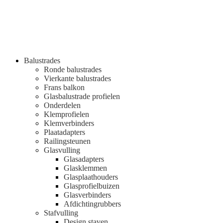
Balustrades
Ronde balustrades
Vierkante balustrades
Frans balkon
Glasbalustrade profielen
Onderdelen
Klemprofielen
Klemverbinders
Plaatadapters
Railingsteunen
Glasvulling
Glasadapters
Glasklemmen
Glasplaathouders
Glasprofielbuizen
Glasverbinders
Afdichtingrubbers
Stafvulling
Design staven