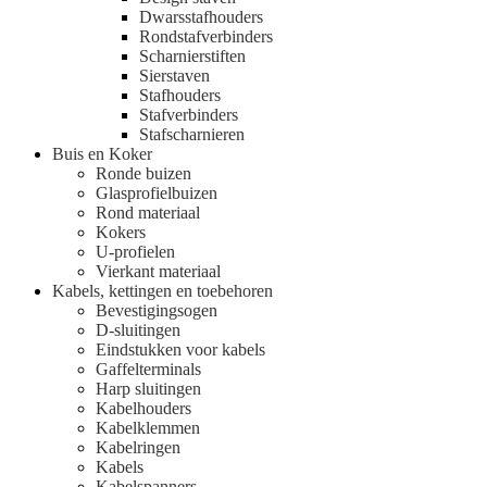
Dwarsstafhouders
Rondstafverbinders
Scharnierstiften
Sierstaven
Stafhouders
Stafverbinders
Stafscharnieren
Buis en Koker
Ronde buizen
Glasprofielbuizen
Rond materiaal
Kokers
U-profielen
Vierkant materiaal
Kabels, kettingen en toebehoren
Bevestigingsogen
D-sluitingen
Eindstukken voor kabels
Gaffelterminals
Harp sluitingen
Kabelhouders
Kabelklemmen
Kabelringen
Kabels
Kabelspanners