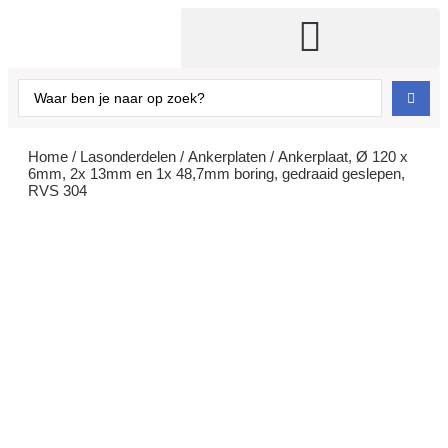
Kabels, kettingen en toebehoren
Home
/
Lasonderdelen
/
Ankerplaten
/ Ankerplaat, Ø 120 x
6mm, 2x 13mm en 1x 48,7mm boring, gedraaid geslepen,
RVS 304