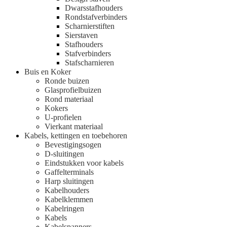
Dwarsstafhouders
Rondstafverbinders
Scharnierstiften
Sierstaven
Stafhouders
Stafverbinders
Stafscharnieren
Buis en Koker
Ronde buizen
Glasprofielbuizen
Rond materiaal
Kokers
U-profielen
Vierkant materiaal
Kabels, kettingen en toebehoren
Bevestigingsogen
D-sluitingen
Eindstukken voor kabels
Gaffelterminals
Harp sluitingen
Kabelhouders
Kabelklemmen
Kabelringen
Kabels
Kabelspanners