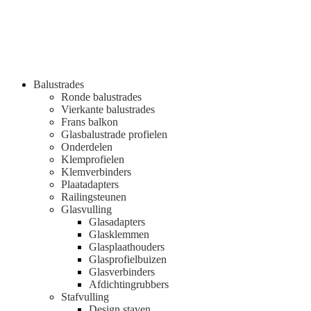
Balustrades
Ronde balustrades
Vierkante balustrades
Frans balkon
Glasbalustrade profielen
Onderdelen
Klemprofielen
Klemverbinders
Plaatadapters
Railingsteunen
Glasvulling
Glasadapters
Glasklemmen
Glasplaathouders
Glasprofielbuizen
Glasverbinders
Afdichtingrubbers
Stafvulling
Design staven