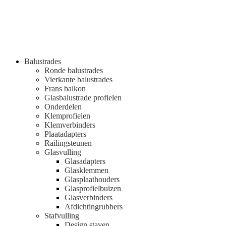
Balustrades
Ronde balustrades
Vierkante balustrades
Frans balkon
Glasbalustrade profielen
Onderdelen
Klemprofielen
Klemverbinders
Plaatadapters
Railingsteunen
Glasvulling
Glasadapters
Glasklemmen
Glasplaathouders
Glasprofielbuizen
Glasverbinders
Afdichtingrubbers
Stafvulling
Design staven