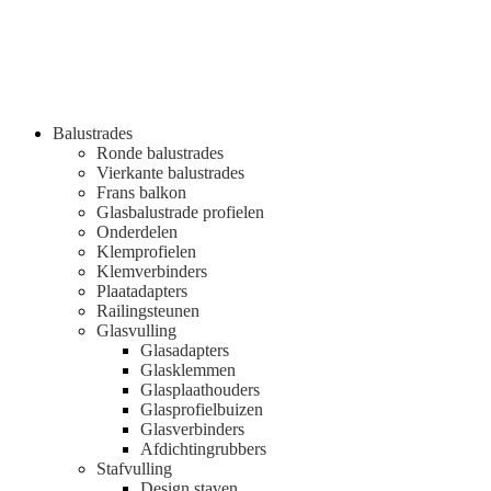
Balustrades
Ronde balustrades
Vierkante balustrades
Frans balkon
Glasbalustrade profielen
Onderdelen
Klemprofielen
Klemverbinders
Plaatadapters
Railingsteunen
Glasvulling
Glasadapters
Glasklemmen
Glasplaathouders
Glasprofielbuizen
Glasverbinders
Afdichtingrubbers
Stafvulling
Design staven