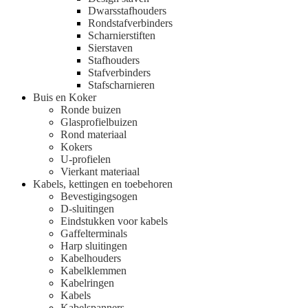
Dwarsstafhouders
Rondstafverbinders
Scharnierstiften
Sierstaven
Stafhouders
Stafverbinders
Stafscharnieren
Buis en Koker
Ronde buizen
Glasprofielbuizen
Rond materiaal
Kokers
U-profielen
Vierkant materiaal
Kabels, kettingen en toebehoren
Bevestigingsogen
D-sluitingen
Eindstukken voor kabels
Gaffelterminals
Harp sluitingen
Kabelhouders
Kabelklemmen
Kabelringen
Kabels
Kabelspanners