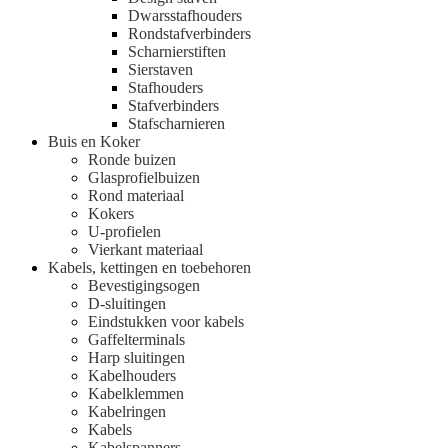
Dwarsstafhouders
Rondstafverbinders
Scharnierstiften
Sierstaven
Stafhouders
Stafverbinders
Stafscharnieren
Buis en Koker
Ronde buizen
Glasprofielbuizen
Rond materiaal
Kokers
U-profielen
Vierkant materiaal
Kabels, kettingen en toebehoren
Bevestigingsogen
D-sluitingen
Eindstukken voor kabels
Gaffelterminals
Harp sluitingen
Kabelhouders
Kabelklemmen
Kabelringen
Kabels
Kabelspanners