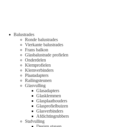
Balustrades
Ronde balustrades
Vierkante balustrades
Frans balkon
Glasbalustrade profielen
Onderdelen
Klemprofielen
Klemverbinders
Plaatadapters
Railingsteunen
Glasvulling
Glasadapters
Glasklemmen
Glasplaathouders
Glasprofielbuizen
Glasverbinders
Afdichtingrubbers
Stafvulling
Design staven