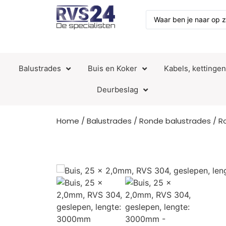
Balustrades
Buis en Koker
Kabels, kettinge
Deurbeslag
Home
/
Balustrades
/
Ronde balustrades
/
R