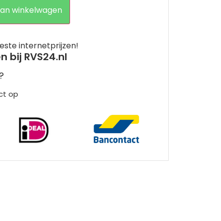
an winkelwagen
este internetprijzen!
en bij RVS24.nl
?
ct op