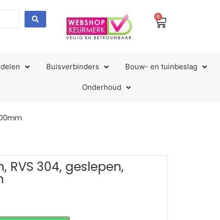
0
delen
Buisverbinders
Bouw- en tuinbeslag
Onderhoud
3000mm
m, RVS 304, geslepen,
m