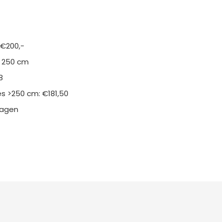
 €200,-
n 250 cm
8
s >250 cm: €181,50
kdagen