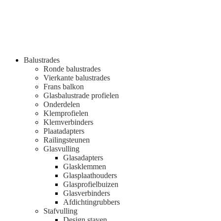
Balustrades
Ronde balustrades
Vierkante balustrades
Frans balkon
Glasbalustrade profielen
Onderdelen
Klemprofielen
Klemverbinders
Plaatadapters
Railingsteunen
Glasvulling
Glasadapters
Glasklemmen
Glasplaathouders
Glasprofielbuizen
Glasverbinders
Afdichtingrubbers
Stafvulling
Design staven