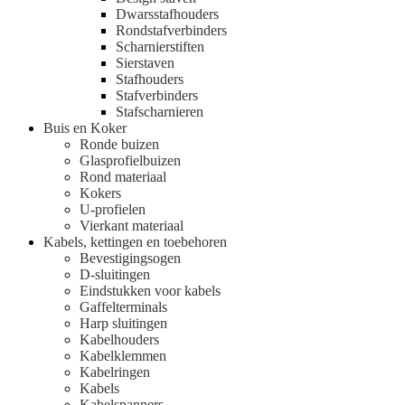
Dwarsstafhouders
Rondstafverbinders
Scharnierstiften
Sierstaven
Stafhouders
Stafverbinders
Stafscharnieren
Buis en Koker
Ronde buizen
Glasprofielbuizen
Rond materiaal
Kokers
U-profielen
Vierkant materiaal
Kabels, kettingen en toebehoren
Bevestigingsogen
D-sluitingen
Eindstukken voor kabels
Gaffelterminals
Harp sluitingen
Kabelhouders
Kabelklemmen
Kabelringen
Kabels
Kabelspanners