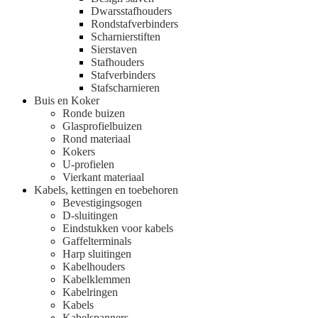
Dwarsstafhouders
Rondstafverbinders
Scharnierstiften
Sierstaven
Stafhouders
Stafverbinders
Stafscharnieren
Buis en Koker
Ronde buizen
Glasprofielbuizen
Rond materiaal
Kokers
U-profielen
Vierkant materiaal
Kabels, kettingen en toebehoren
Bevestigingsogen
D-sluitingen
Eindstukken voor kabels
Gaffelterminals
Harp sluitingen
Kabelhouders
Kabelklemmen
Kabelringen
Kabels
Kabelspanners