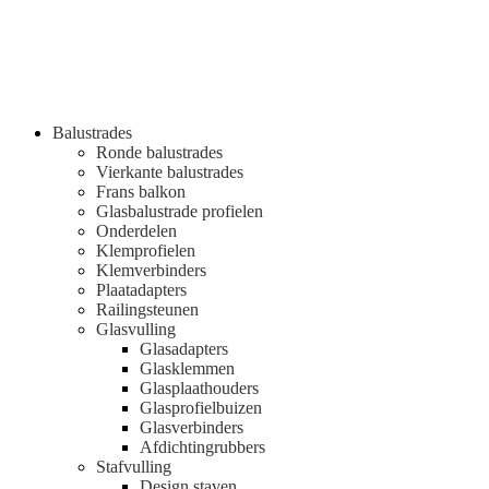
Balustrades
Ronde balustrades
Vierkante balustrades
Frans balkon
Glasbalustrade profielen
Onderdelen
Klemprofielen
Klemverbinders
Plaatadapters
Railingsteunen
Glasvulling
Glasadapters
Glasklemmen
Glasplaathouders
Glasprofielbuizen
Glasverbinders
Afdichtingrubbers
Stafvulling
Design staven