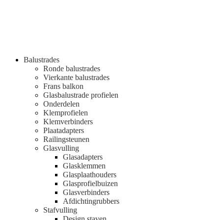
Balustrades
Ronde balustrades
Vierkante balustrades
Frans balkon
Glasbalustrade profielen
Onderdelen
Klemprofielen
Klemverbinders
Plaatadapters
Railingsteunen
Glasvulling
Glasadapters
Glasklemmen
Glasplaathouders
Glasprofielbuizen
Glasverbinders
Afdichtingrubbers
Stafvulling
Design staven