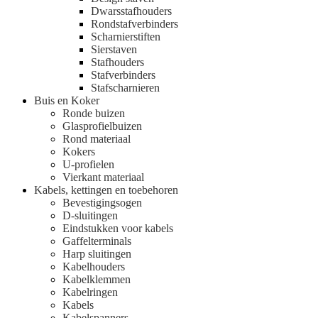
Dwarsstafhouders
Rondstafverbinders
Scharnierstiften
Sierstaven
Stafhouders
Stafverbinders
Stafscharnieren
Buis en Koker
Ronde buizen
Glasprofielbuizen
Rond materiaal
Kokers
U-profielen
Vierkant materiaal
Kabels, kettingen en toebehoren
Bevestigingsogen
D-sluitingen
Eindstukken voor kabels
Gaffelterminals
Harp sluitingen
Kabelhouders
Kabelklemmen
Kabelringen
Kabels
Kabelspanners