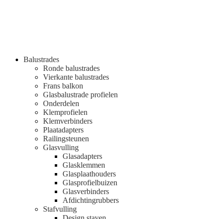
Balustrades
Ronde balustrades
Vierkante balustrades
Frans balkon
Glasbalustrade profielen
Onderdelen
Klemprofielen
Klemverbinders
Plaatadapters
Railingsteunen
Glasvulling
Glasadapters
Glasklemmen
Glasplaathouders
Glasprofielbuizen
Glasverbinders
Afdichtingrubbers
Stafvulling
Design staven