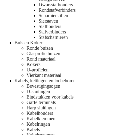
Dwarsstafhouders
Rondstafverbinders
Scharnierstiften
Sierstaven
Stafhouders
Stafverbinders
Stafscharnieren
Buis en Koker
Ronde buizen
Glasprofielbuizen
Rond materiaal
Kokers
U-profielen
Vierkant materiaal
Kabels, kettingen en toebehoren
Bevestigingsogen
D-sluitingen
Eindstukken voor kabels
Gaffelterminals
Harp sluitingen
Kabelhouders
Kabelklemmen
Kabelringen
Kabels
Kabelspanners