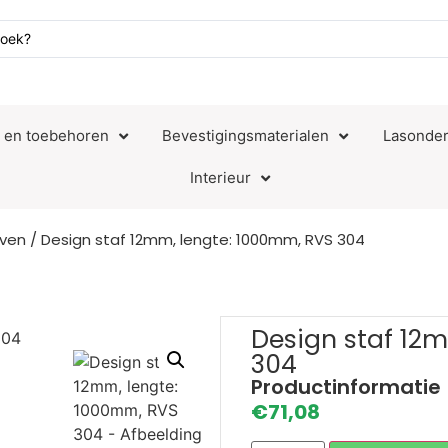
n en toebehoren
Bevestigingsmaterialen
Lasonder
Interieur
aven
/ Design staf 12mm, lengte: 1000mm, RVS 304
Design staf 12
304
Productinformatie
€
71,08