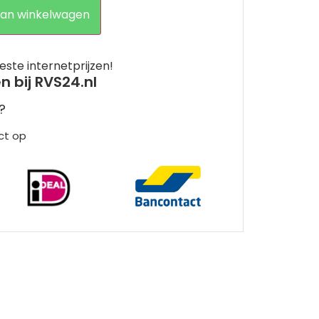
an winkelwagen
este internetprijzen!
en bij RVS24.nl
?
ct op