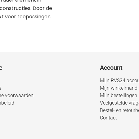
onstructies. Door de
ikt voor toepassingen
e
Account
Mijn RVS24 acco
s
Mijn winkelmand
ne voorwaarden
Mijn bestellingen
nbeleid
Veelgestelde vra
Bestel- en retourb
Contact