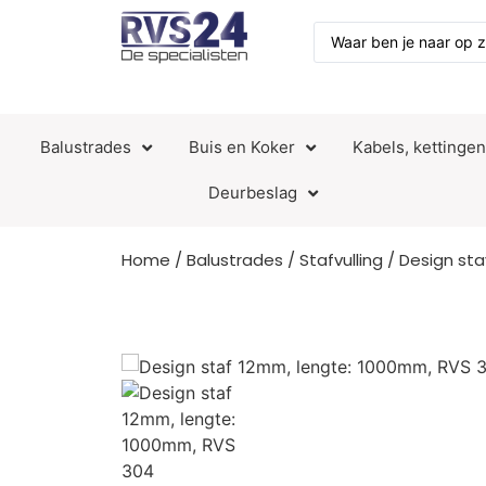
Balustrades
Buis en Koker
Kabels, kettinge
Deurbeslag
Home
/
Balustrades
/
Stafvulling
/
Design st