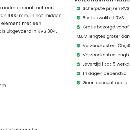
ef rondmateriaal met een
Scherpste prijzen RVS
van 1000 mm. In het midden
Beste kwaliteit RVS
ef element met een
Gratis bezorgd vanaf
is uitgevoerd in RVS 304.
M.u.v. lengtes groter da
Verzendkosten: €15,4
Verzendkosten lengte
Levertijd 1 tot 5 wer
14 dagen bedenktijd
Geen account nodig
 mm
ratief element in