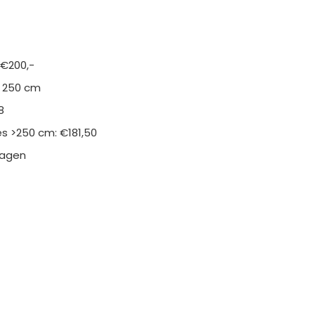
 €200,-
n 250 cm
8
s >250 cm: €181,50
kdagen