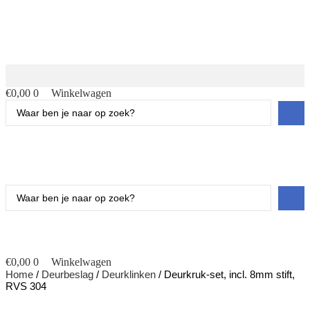
€
0,00
0
Winkelwagen
Search
...
Search
...
€
0,00
0
Winkelwagen
Home
/
Deurbeslag
/
Deurklinken
/ Deurkruk-set, incl. 8mm stift,
RVS 304