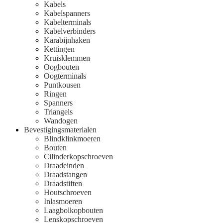
Kabels
Kabelspanners
Kabelterminals
Kabelverbinders
Karabijnhaken
Kettingen
Kruisklemmen
Oogbouten
Oogterminals
Puntkousen
Ringen
Spanners
Triangels
Wandogen
Bevestigingsmaterialen
Blindklinkmoeren
Bouten
Cilinderkopschroeven
Draadeinden
Draadstangen
Draadstiften
Houtschroeven
Inlasmoeren
Laagbolkopbouten
Lenskopschroeven