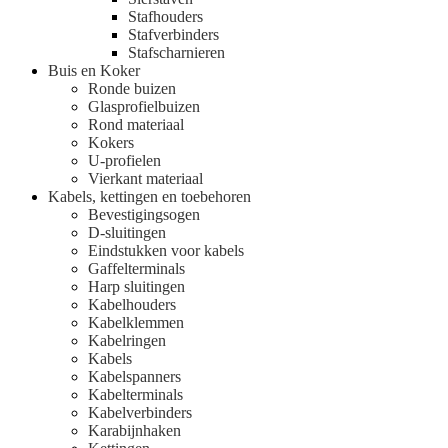
Stafhouders
Stafverbinders
Stafscharnieren
Buis en Koker
Ronde buizen
Glasprofielbuizen
Rond materiaal
Kokers
U-profielen
Vierkant materiaal
Kabels, kettingen en toebehoren
Bevestigingsogen
D-sluitingen
Eindstukken voor kabels
Gaffelterminals
Harp sluitingen
Kabelhouders
Kabelklemmen
Kabelringen
Kabels
Kabelspanners
Kabelterminals
Kabelverbinders
Karabijnhaken