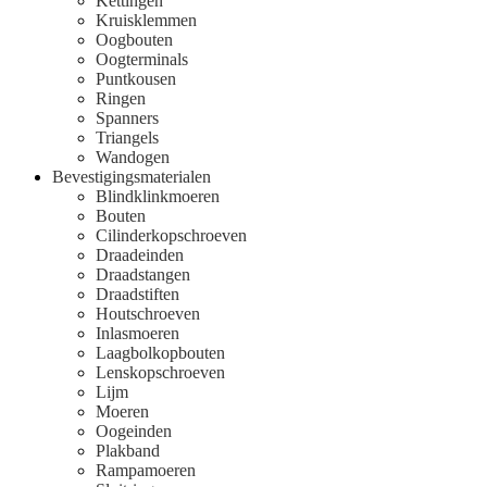
Kettingen
Kruisklemmen
Oogbouten
Oogterminals
Puntkousen
Ringen
Spanners
Triangels
Wandogen
Bevestigingsmaterialen
Blindklinkmoeren
Bouten
Cilinderkopschroeven
Draadeinden
Draadstangen
Draadstiften
Houtschroeven
Inlasmoeren
Laagbolkopbouten
Lenskopschroeven
Lijm
Moeren
Oogeinden
Plakband
Rampamoeren