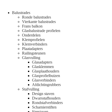
Balustrades
Ronde balustrades
Vierkante balustrades
Frans balkon
Glasbalustrade profielen
Onderdelen
Klemprofielen
Klemverbinders
Plaatadapters
Railingsteunen
Glasvulling
Glasadapters
Glasklemmen
Glasplaathouders
Glasprofielbuizen
Glasverbinders
Afdichtingrubbers
Stafvulling
Design staven
Dwarsstafhouders
Rondstafverbinders
Scharnierstiften
Sierstaven