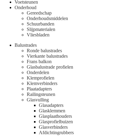
Voetsteunen
Onderhoud
Gereedschap
Onderhoudsmiddelen
Schuurbanden
Slijpmaterialen
Vliesbladen
Balustrades
Ronde balustrades
Vierkante balustrades
Frans balkon
Glasbalustrade profielen
Onderdelen
Klemprofielen
Klemverbinders
Plaatadapters
Railingsteunen
Glasvulling
Glasadapters
Glasklemmen
Glasplaathouders
Glasprofielbuizen
Glasverbinders
Afdichtingrubbers