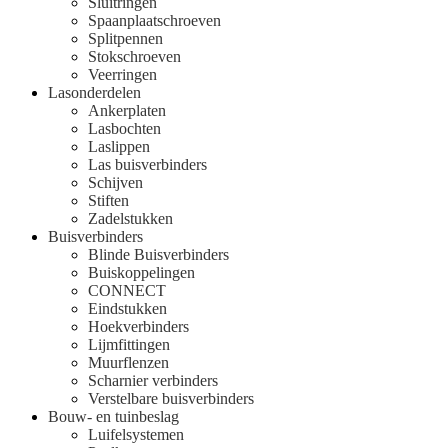
Sluitringen
Spaanplaatschroeven
Splitpennen
Stokschroeven
Veerringen
Lasonderdelen
Ankerplaten
Lasbochten
Laslippen
Las buisverbinders
Schijven
Stiften
Zadelstukken
Buisverbinders
Blinde Buisverbinders
Buiskoppelingen
CONNECT
Eindstukken
Hoekverbinders
Lijmfittingen
Muurflenzen
Scharnier verbinders
Verstelbare buisverbinders
Bouw- en tuinbeslag
Luifelsystemen