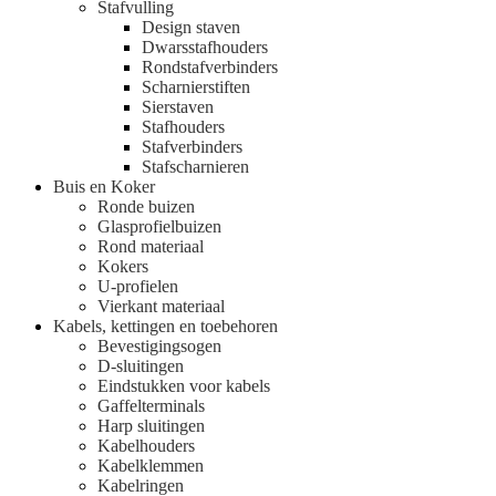
Stafvulling
Design staven
Dwarsstafhouders
Rondstafverbinders
Scharnierstiften
Sierstaven
Stafhouders
Stafverbinders
Stafscharnieren
Buis en Koker
Ronde buizen
Glasprofielbuizen
Rond materiaal
Kokers
U-profielen
Vierkant materiaal
Kabels, kettingen en toebehoren
Bevestigingsogen
D-sluitingen
Eindstukken voor kabels
Gaffelterminals
Harp sluitingen
Kabelhouders
Kabelklemmen
Kabelringen