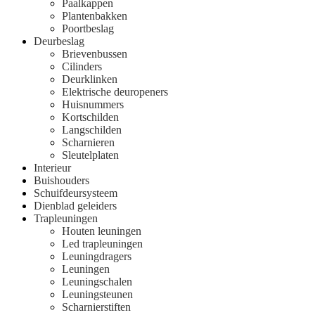
Paalkappen
Plantenbakken
Poortbeslag
Deurbeslag
Brievenbussen
Cilinders
Deurklinken
Elektrische deuropeners
Huisnummers
Kortschilden
Langschilden
Scharnieren
Sleutelplaten
Interieur
Buishouders
Schuifdeursysteem
Dienblad geleiders
Trapleuningen
Houten leuningen
Led trapleuningen
Leuningdragers
Leuningen
Leuningschalen
Leuningsteunen
Scharnierstiften