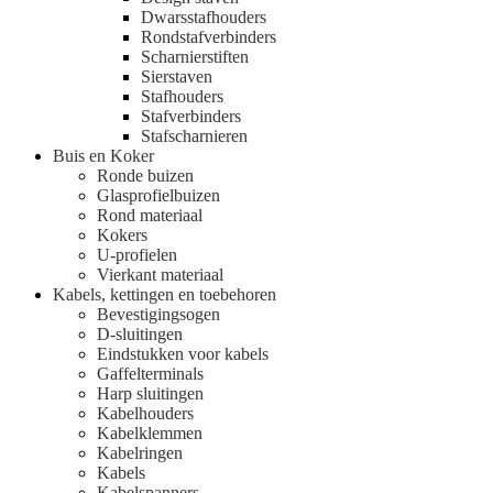
Dwarsstafhouders
Rondstafverbinders
Scharnierstiften
Sierstaven
Stafhouders
Stafverbinders
Stafscharnieren
Buis en Koker
Ronde buizen
Glasprofielbuizen
Rond materiaal
Kokers
U-profielen
Vierkant materiaal
Kabels, kettingen en toebehoren
Bevestigingsogen
D-sluitingen
Eindstukken voor kabels
Gaffelterminals
Harp sluitingen
Kabelhouders
Kabelklemmen
Kabelringen
Kabels
Kabelspanners