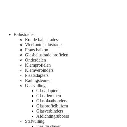
Balustrades
Ronde balustrades
Vierkante balustrades
Frans balkon
Glasbalustrade profielen
Onderdelen
Klemprofielen
Klemverbinders
Plaatadapters
Railingsteunen
Glasvulling
Glasadapters
Glasklemmen
Glasplaathouders
Glasprofielbuizen
Glasverbinders
Afdichtingrubbers
Stafvulling
Design staven