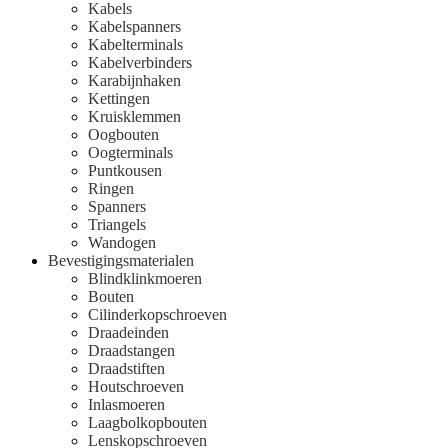
Kabels
Kabelspanners
Kabelterminals
Kabelverbinders
Karabijnhaken
Kettingen
Kruisklemmen
Oogbouten
Oogterminals
Puntkousen
Ringen
Spanners
Triangels
Wandogen
Bevestigingsmaterialen
Blindklinkmoeren
Bouten
Cilinderkopschroeven
Draadeinden
Draadstangen
Draadstiften
Houtschroeven
Inlasmoeren
Laagbolkopbouten
Lenskopschroeven