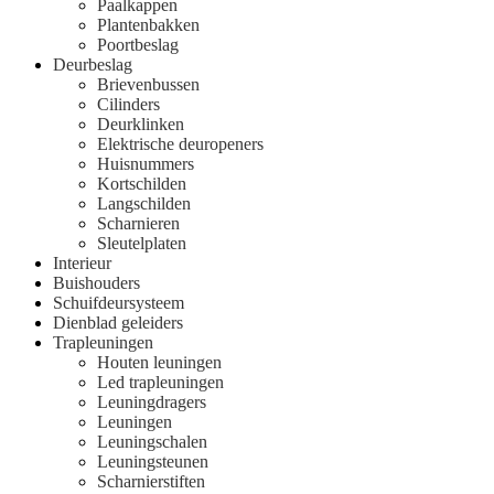
Paalkappen
Plantenbakken
Poortbeslag
Deurbeslag
Brievenbussen
Cilinders
Deurklinken
Elektrische deuropeners
Huisnummers
Kortschilden
Langschilden
Scharnieren
Sleutelplaten
Interieur
Buishouders
Schuifdeursysteem
Dienblad geleiders
Trapleuningen
Houten leuningen
Led trapleuningen
Leuningdragers
Leuningen
Leuningschalen
Leuningsteunen
Scharnierstiften