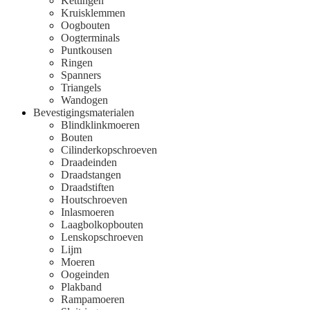
Kettingen
Kruisklemmen
Oogbouten
Oogterminals
Puntkousen
Ringen
Spanners
Triangels
Wandogen
Bevestigingsmaterialen
Blindklinkmoeren
Bouten
Cilinderkopschroeven
Draadeinden
Draadstangen
Draadstiften
Houtschroeven
Inlasmoeren
Laagbolkopbouten
Lenskopschroeven
Lijm
Moeren
Oogeinden
Plakband
Rampamoeren