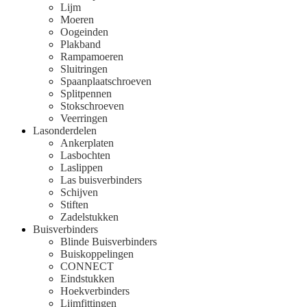
Lijm
Moeren
Oogeinden
Plakband
Rampamoeren
Sluitringen
Spaanplaatschroeven
Splitpennen
Stokschroeven
Veerringen
Lasonderdelen
Ankerplaten
Lasbochten
Laslippen
Las buisverbinders
Schijven
Stiften
Zadelstukken
Buisverbinders
Blinde Buisverbinders
Buiskoppelingen
CONNECT
Eindstukken
Hoekverbinders
Lijmfittingen