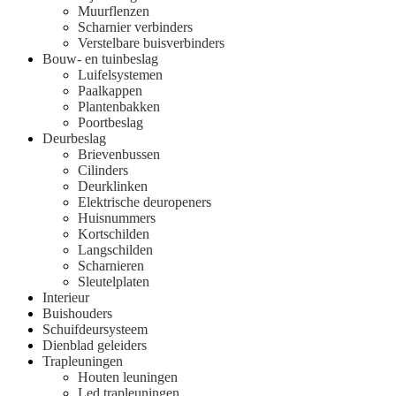
Muurflenzen
Scharnier verbinders
Verstelbare buisverbinders
Bouw- en tuinbeslag
Luifelsystemen
Paalkappen
Plantenbakken
Poortbeslag
Deurbeslag
Brievenbussen
Cilinders
Deurklinken
Elektrische deuropeners
Huisnummers
Kortschilden
Langschilden
Scharnieren
Sleutelplaten
Interieur
Buishouders
Schuifdeursysteem
Dienblad geleiders
Trapleuningen
Houten leuningen
Led trapleuningen