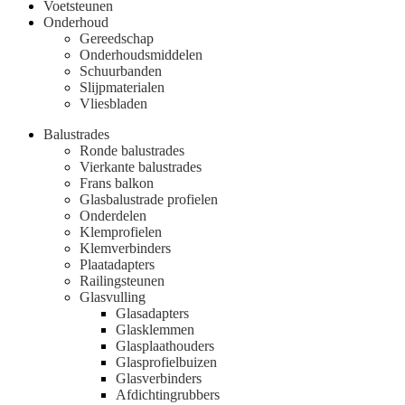
Voetsteunen
Onderhoud
Gereedschap
Onderhoudsmiddelen
Schuurbanden
Slijpmaterialen
Vliesbladen
Balustrades
Ronde balustrades
Vierkante balustrades
Frans balkon
Glasbalustrade profielen
Onderdelen
Klemprofielen
Klemverbinders
Plaatadapters
Railingsteunen
Glasvulling
Glasadapters
Glasklemmen
Glasplaathouders
Glasprofielbuizen
Glasverbinders
Afdichtingrubbers