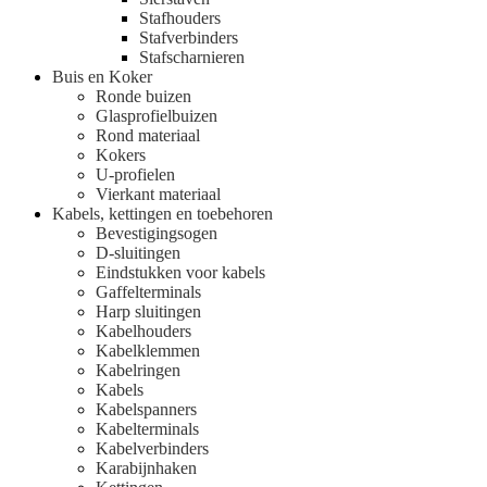
Stafhouders
Stafverbinders
Stafscharnieren
Buis en Koker
Ronde buizen
Glasprofielbuizen
Rond materiaal
Kokers
U-profielen
Vierkant materiaal
Kabels, kettingen en toebehoren
Bevestigingsogen
D-sluitingen
Eindstukken voor kabels
Gaffelterminals
Harp sluitingen
Kabelhouders
Kabelklemmen
Kabelringen
Kabels
Kabelspanners
Kabelterminals
Kabelverbinders
Karabijnhaken