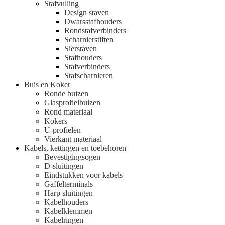
Stafvulling
Design staven
Dwarsstafhouders
Rondstafverbinders
Scharnierstiften
Sierstaven
Stafhouders
Stafverbinders
Stafscharnieren
Buis en Koker
Ronde buizen
Glasprofielbuizen
Rond materiaal
Kokers
U-profielen
Vierkant materiaal
Kabels, kettingen en toebehoren
Bevestigingsogen
D-sluitingen
Eindstukken voor kabels
Gaffelterminals
Harp sluitingen
Kabelhouders
Kabelklemmen
Kabelringen