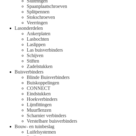
Sluitringen
Spaanplaatschroeven
Splitpennen
Stokschroeven
Veerringen
Lasonderdelen
Ankerplaten
Lasbochten
Laslippen
Las buisverbinders
Schijven
Stiften
Zadelstukken
Buisverbinders
Blinde Buisverbinders
Buiskoppelingen
CONNECT
Eindstukken
Hoekverbinders
Lijmfittingen
Muurflenzen
Scharnier verbinders
Verstelbare buisverbinders
Bouw- en tuinbeslag
Luifelsystemen