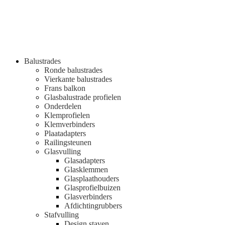
Balustrades
Ronde balustrades
Vierkante balustrades
Frans balkon
Glasbalustrade profielen
Onderdelen
Klemprofielen
Klemverbinders
Plaatadapters
Railingsteunen
Glasvulling
Glasadapters
Glasklemmen
Glasplaathouders
Glasprofielbuizen
Glasverbinders
Afdichtingrubbers
Stafvulling
Design staven