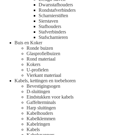
Dwarsstafhouders
Rondstafverbinders
Scharnierstiften
Sierstaven
Stafhouders
Stafverbinders
Stafscharnieren
Buis en Koker
Ronde buizen
Glasprofielbuizen
Rond materiaal
Kokers
U-profielen
Vierkant materiaal
Kabels, kettingen en toebehoren
Bevestigingsogen
D-sluitingen
Eindstukken voor kabels
Gaffelterminals
Harp sluitingen
Kabelhouders
Kabelklemmen
Kabelringen
Kabels
Kabelspanners