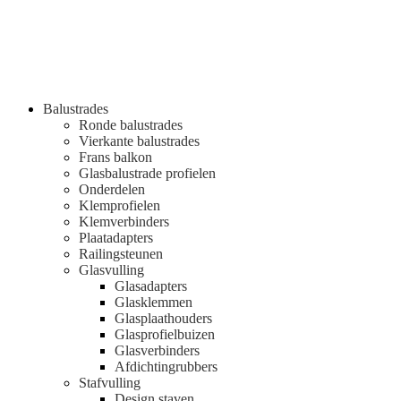
Balustrades
Ronde balustrades
Vierkante balustrades
Frans balkon
Glasbalustrade profielen
Onderdelen
Klemprofielen
Klemverbinders
Plaatadapters
Railingsteunen
Glasvulling
Glasadapters
Glasklemmen
Glasplaathouders
Glasprofielbuizen
Glasverbinders
Afdichtingrubbers
Stafvulling
Design staven