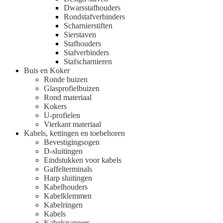
Dwarsstafhouders
Rondstafverbinders
Scharnierstiften
Sierstaven
Stafhouders
Stafverbinders
Stafscharnieren
Buis en Koker
Ronde buizen
Glasprofielbuizen
Rond materiaal
Kokers
U-profielen
Vierkant materiaal
Kabels, kettingen en toebehoren
Bevestigingsogen
D-sluitingen
Eindstukken voor kabels
Gaffelterminals
Harp sluitingen
Kabelhouders
Kabelklemmen
Kabelringen
Kabels
Kabelspanners