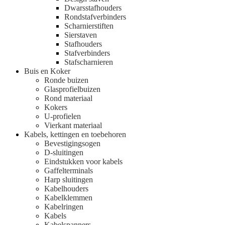
Dwarsstafhouders
Rondstafverbinders
Scharnierstiften
Sierstaven
Stafhouders
Stafverbinders
Stafscharnieren
Buis en Koker
Ronde buizen
Glasprofielbuizen
Rond materiaal
Kokers
U-profielen
Vierkant materiaal
Kabels, kettingen en toebehoren
Bevestigingsogen
D-sluitingen
Eindstukken voor kabels
Gaffelterminals
Harp sluitingen
Kabelhouders
Kabelklemmen
Kabelringen
Kabels
Kabelspanners