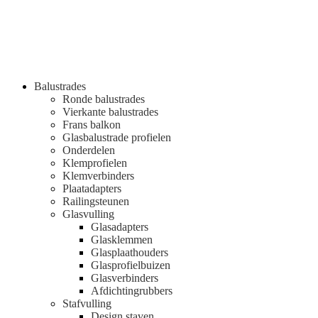
Balustrades
Ronde balustrades
Vierkante balustrades
Frans balkon
Glasbalustrade profielen
Onderdelen
Klemprofielen
Klemverbinders
Plaatadapters
Railingsteunen
Glasvulling
Glasadapters
Glasklemmen
Glasplaathouders
Glasprofielbuizen
Glasverbinders
Afdichtingrubbers
Stafvulling
Design staven