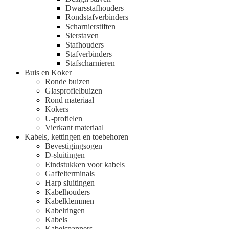
Dwarsstafhouders
Rondstafverbinders
Scharnierstiften
Sierstaven
Stafhouders
Stafverbinders
Stafscharnieren
Buis en Koker
Ronde buizen
Glasprofielbuizen
Rond materiaal
Kokers
U-profielen
Vierkant materiaal
Kabels, kettingen en toebehoren
Bevestigingsogen
D-sluitingen
Eindstukken voor kabels
Gaffelterminals
Harp sluitingen
Kabelhouders
Kabelklemmen
Kabelringen
Kabels
Kabelspanners