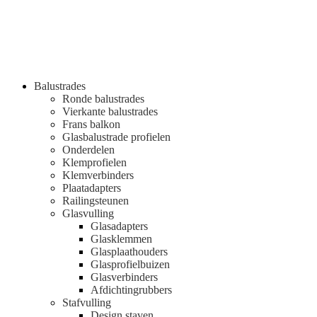
Balustrades
Ronde balustrades
Vierkante balustrades
Frans balkon
Glasbalustrade profielen
Onderdelen
Klemprofielen
Klemverbinders
Plaatadapters
Railingsteunen
Glasvulling
Glasadapters
Glasklemmen
Glasplaathouders
Glasprofielbuizen
Glasverbinders
Afdichtingrubbers
Stafvulling
Design staven