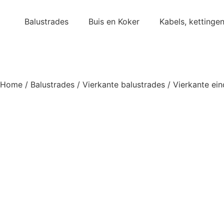
Balustrades
Buis en Koker
Kabels, kettinge
Home
/
Balustrades
/
Vierkante balustrades
/
Vierkante ei