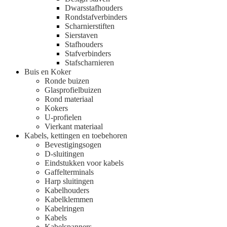
Dwarsstafhouders
Rondstafverbinders
Scharnierstiften
Sierstaven
Stafhouders
Stafverbinders
Stafscharnieren
Buis en Koker
Ronde buizen
Glasprofielbuizen
Rond materiaal
Kokers
U-profielen
Vierkant materiaal
Kabels, kettingen en toebehoren
Bevestigingsogen
D-sluitingen
Eindstukken voor kabels
Gaffelterminals
Harp sluitingen
Kabelhouders
Kabelklemmen
Kabelringen
Kabels
Kabelspanners