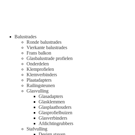
Balustrades
Ronde balustrades
Vierkante balustrades
Frans balkon
Glasbalustrade profielen
Onderdelen
Klemprofielen
Klemverbinders
Plaatadapters
Railingsteunen
Glasvulling
Glasadapters
Glasklemmen
Glasplaathouders
Glasprofielbuizen
Glasverbinders
Afdichtingrubbers
Stafvulling
Design staven