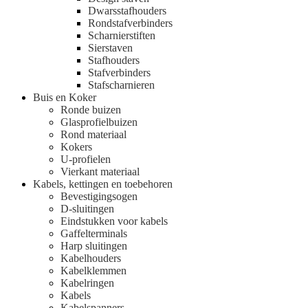
Dwarsstafhouders
Rondstafverbinders
Scharnierstiften
Sierstaven
Stafhouders
Stafverbinders
Stafscharnieren
Buis en Koker
Ronde buizen
Glasprofielbuizen
Rond materiaal
Kokers
U-profielen
Vierkant materiaal
Kabels, kettingen en toebehoren
Bevestigingsogen
D-sluitingen
Eindstukken voor kabels
Gaffelterminals
Harp sluitingen
Kabelhouders
Kabelklemmen
Kabelringen
Kabels
Kabelspanners