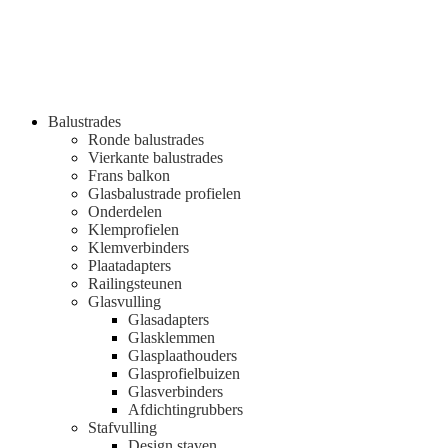
Balustrades
Ronde balustrades
Vierkante balustrades
Frans balkon
Glasbalustrade profielen
Onderdelen
Klemprofielen
Klemverbinders
Plaatadapters
Railingsteunen
Glasvulling
Glasadapters
Glasklemmen
Glasplaathouders
Glasprofielbuizen
Glasverbinders
Afdichtingrubbers
Stafvulling
Design staven