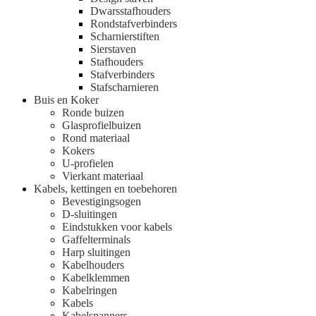
Dwarsstafhouders
Rondstafverbinders
Scharnierstiften
Sierstaven
Stafhouders
Stafverbinders
Stafscharnieren
Buis en Koker
Ronde buizen
Glasprofielbuizen
Rond materiaal
Kokers
U-profielen
Vierkant materiaal
Kabels, kettingen en toebehoren
Bevestigingsogen
D-sluitingen
Eindstukken voor kabels
Gaffelterminals
Harp sluitingen
Kabelhouders
Kabelklemmen
Kabelringen
Kabels
Kabelspanners