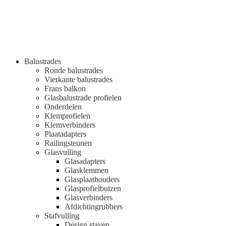
Balustrades
Ronde balustrades
Vierkante balustrades
Frans balkon
Glasbalustrade profielen
Onderdelen
Klemprofielen
Klemverbinders
Plaatadapters
Railingsteunen
Glasvulling
Glasadapters
Glasklemmen
Glasplaathouders
Glasprofielbuizen
Glasverbinders
Afdichtingrubbers
Stafvulling
Design staven