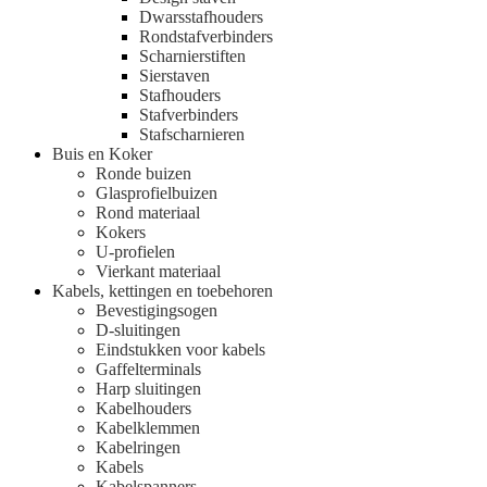
Dwarsstafhouders
Rondstafverbinders
Scharnierstiften
Sierstaven
Stafhouders
Stafverbinders
Stafscharnieren
Buis en Koker
Ronde buizen
Glasprofielbuizen
Rond materiaal
Kokers
U-profielen
Vierkant materiaal
Kabels, kettingen en toebehoren
Bevestigingsogen
D-sluitingen
Eindstukken voor kabels
Gaffelterminals
Harp sluitingen
Kabelhouders
Kabelklemmen
Kabelringen
Kabels
Kabelspanners