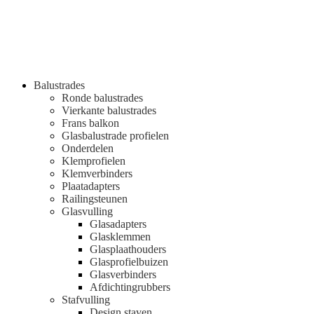
Balustrades
Ronde balustrades
Vierkante balustrades
Frans balkon
Glasbalustrade profielen
Onderdelen
Klemprofielen
Klemverbinders
Plaatadapters
Railingsteunen
Glasvulling
Glasadapters
Glasklemmen
Glasplaathouders
Glasprofielbuizen
Glasverbinders
Afdichtingrubbers
Stafvulling
Design staven