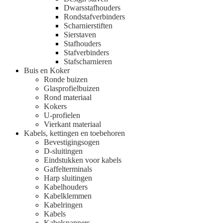
Dwarsstafhouders
Rondstafverbinders
Scharnierstiften
Sierstaven
Stafhouders
Stafverbinders
Stafscharnieren
Buis en Koker
Ronde buizen
Glasprofielbuizen
Rond materiaal
Kokers
U-profielen
Vierkant materiaal
Kabels, kettingen en toebehoren
Bevestigingsogen
D-sluitingen
Eindstukken voor kabels
Gaffelterminals
Harp sluitingen
Kabelhouders
Kabelklemmen
Kabelringen
Kabels
Kabelspanners