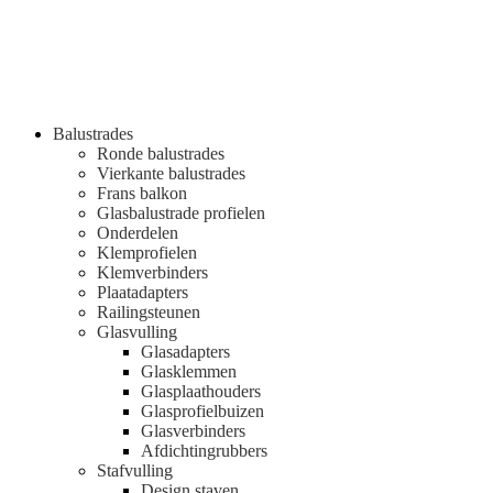
Balustrades
Ronde balustrades
Vierkante balustrades
Frans balkon
Glasbalustrade profielen
Onderdelen
Klemprofielen
Klemverbinders
Plaatadapters
Railingsteunen
Glasvulling
Glasadapters
Glasklemmen
Glasplaathouders
Glasprofielbuizen
Glasverbinders
Afdichtingrubbers
Stafvulling
Design staven