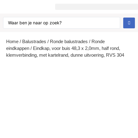
Kabels, kettingen en toebehoren
Home
/
Balustrades
/
Ronde balustrades
/
Ronde
eindkappen
/ Eindkap, voor buis 48,3 x 2,0mm, half rond,
klemverbinding, met kartelrand, dunne uitvoering, RVS 304