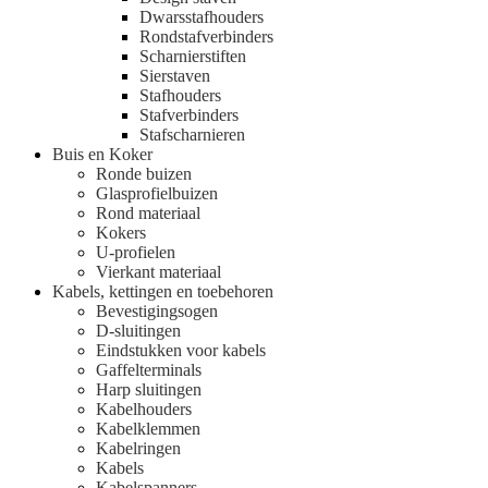
Dwarsstafhouders
Rondstafverbinders
Scharnierstiften
Sierstaven
Stafhouders
Stafverbinders
Stafscharnieren
Buis en Koker
Ronde buizen
Glasprofielbuizen
Rond materiaal
Kokers
U-profielen
Vierkant materiaal
Kabels, kettingen en toebehoren
Bevestigingsogen
D-sluitingen
Eindstukken voor kabels
Gaffelterminals
Harp sluitingen
Kabelhouders
Kabelklemmen
Kabelringen
Kabels
Kabelspanners