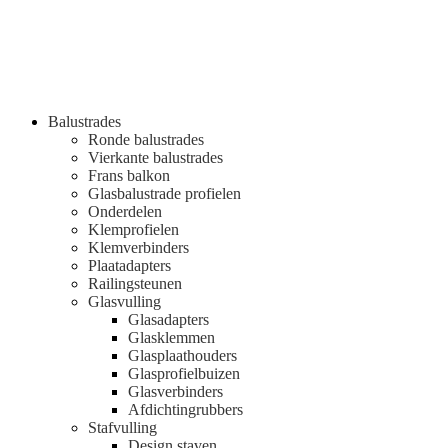
Balustrades
Ronde balustrades
Vierkante balustrades
Frans balkon
Glasbalustrade profielen
Onderdelen
Klemprofielen
Klemverbinders
Plaatadapters
Railingsteunen
Glasvulling
Glasadapters
Glasklemmen
Glasplaathouders
Glasprofielbuizen
Glasverbinders
Afdichtingrubbers
Stafvulling
Design staven