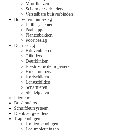
Muurflenzen
Scharnier verbinders
Verstelbare buisverbinders
Bouw- en tuinbeslag
Luifelsystemen
Paalkappen
Plantenbakken
Poortbeslag
Deurbeslag
Brievenbussen
Cilinders
Deurklinken
Elektrische deuropeners
Huisnummers
Kortschilden
Langschilden
Scharnieren
Sleutelplaten
Interieur
Buishouders
Schuifdeursysteem
Dienblad geleiders
Trapleuningen
Houten leuningen
Led trapleuningen