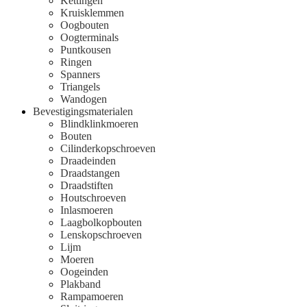
Kettingen
Kruisklemmen
Oogbouten
Oogterminals
Puntkousen
Ringen
Spanners
Triangels
Wandogen
Bevestigingsmaterialen
Blindklinkmoeren
Bouten
Cilinderkopschroeven
Draadeinden
Draadstangen
Draadstiften
Houtschroeven
Inlasmoeren
Laagbolkopbouten
Lenskopschroeven
Lijm
Moeren
Oogeinden
Plakband
Rampamoeren