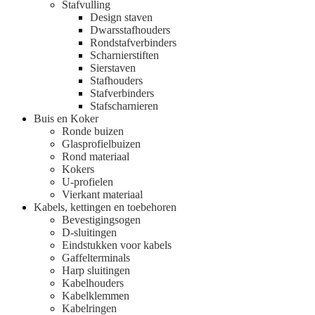
Stafvulling
Design staven
Dwarsstafhouders
Rondstafverbinders
Scharnierstiften
Sierstaven
Stafhouders
Stafverbinders
Stafscharnieren
Buis en Koker
Ronde buizen
Glasprofielbuizen
Rond materiaal
Kokers
U-profielen
Vierkant materiaal
Kabels, kettingen en toebehoren
Bevestigingsogen
D-sluitingen
Eindstukken voor kabels
Gaffelterminals
Harp sluitingen
Kabelhouders
Kabelklemmen
Kabelringen