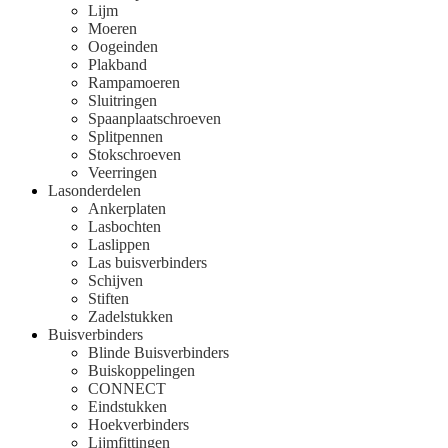
Lijm
Moeren
Oogeinden
Plakband
Rampamoeren
Sluitringen
Spaanplaatschroeven
Splitpennen
Stokschroeven
Veerringen
Lasonderdelen
Ankerplaten
Lasbochten
Laslippen
Las buisverbinders
Schijven
Stiften
Zadelstukken
Buisverbinders
Blinde Buisverbinders
Buiskoppelingen
CONNECT
Eindstukken
Hoekverbinders
Lijmfittingen