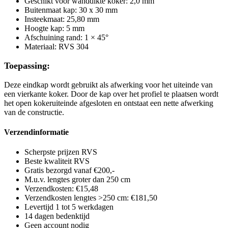
Geschikt voor wanddikte koker: 2,0 mm
Buitenmaat kap: 30 x 30 mm
Insteekmaat: 25,80 mm
Hoogte kap: 5 mm
Afschuining rand: 1 × 45°
Materiaal: RVS 304
Toepassing:
Deze eindkap wordt gebruikt als afwerking voor het uiteinde van
een vierkante koker. Door de kap over het profiel te plaatsen wordt
het open kokeruiteinde afgesloten en ontstaat een nette afwerking
van de constructie.
Verzendinformatie
Scherpste prijzen RVS
Beste kwaliteit RVS
Gratis bezorgd vanaf €200,-
M.u.v. lengtes groter dan 250 cm
Verzendkosten: €15,48
Verzendkosten lengtes >250 cm: €181,50
Levertijd 1 tot 5 werkdagen
14 dagen bedenktijd
Geen account nodig