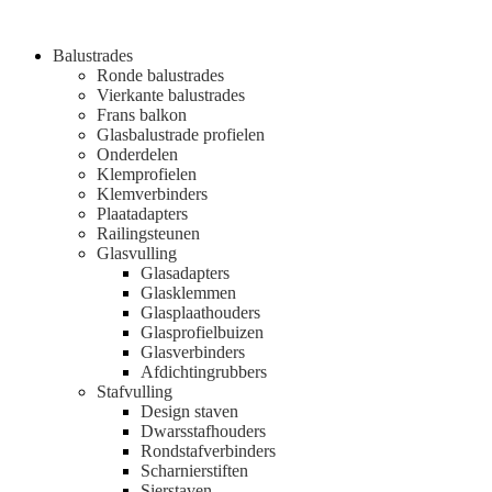
Balustrades
Ronde balustrades
Vierkante balustrades
Frans balkon
Glasbalustrade profielen
Onderdelen
Klemprofielen
Klemverbinders
Plaatadapters
Railingsteunen
Glasvulling
Glasadapters
Glasklemmen
Glasplaathouders
Glasprofielbuizen
Glasverbinders
Afdichtingrubbers
Stafvulling
Design staven
Dwarsstafhouders
Rondstafverbinders
Scharnierstiften
Sierstaven