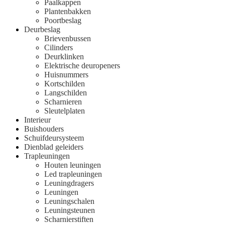
Paalkappen
Plantenbakken
Poortbeslag
Deurbeslag
Brievenbussen
Cilinders
Deurklinken
Elektrische deuropeners
Huisnummers
Kortschilden
Langschilden
Scharnieren
Sleutelplaten
Interieur
Buishouders
Schuifdeursysteem
Dienblad geleiders
Trapleuningen
Houten leuningen
Led trapleuningen
Leuningdragers
Leuningen
Leuningschalen
Leuningsteunen
Scharnierstiften