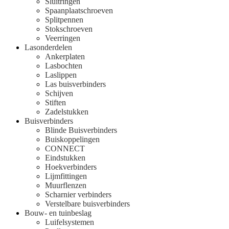
Sluitringen
Spaanplaatschroeven
Splitpennen
Stokschroeven
Veerringen
Lasonderdelen
Ankerplaten
Lasbochten
Laslippen
Las buisverbinders
Schijven
Stiften
Zadelstukken
Buisverbinders
Blinde Buisverbinders
Buiskoppelingen
CONNECT
Eindstukken
Hoekverbinders
Lijmfittingen
Muurflenzen
Scharnier verbinders
Verstelbare buisverbinders
Bouw- en tuinbeslag
Luifelsystemen