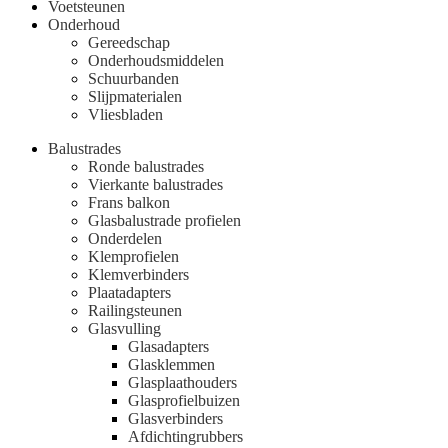
Voetsteunen
Onderhoud
Gereedschap
Onderhoudsmiddelen
Schuurbanden
Slijpmaterialen
Vliesbladen
Balustrades
Ronde balustrades
Vierkante balustrades
Frans balkon
Glasbalustrade profielen
Onderdelen
Klemprofielen
Klemverbinders
Plaatadapters
Railingsteunen
Glasvulling
Glasadapters
Glasklemmen
Glasplaathouders
Glasprofielbuizen
Glasverbinders
Afdichtingrubbers