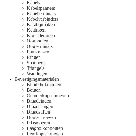
Kabels
Kabelspanners
Kabelterminals
Kabelverbinders
Karabijnhaken
Kettingen
Kruisklemmen
Oogbouten
Oogterminals
Puntkousen
Ringen
Spanners
Triangels
Wandogen
Bevestigingsmaterialen
Blindklinkmoeren
Bouten
Cilinderkopschroeven
Draadeinden
Draadstangen
Draadstiften
Houtschroeven
Inlasmoeren
Laagbolkopbouten
Lenskopschroeven