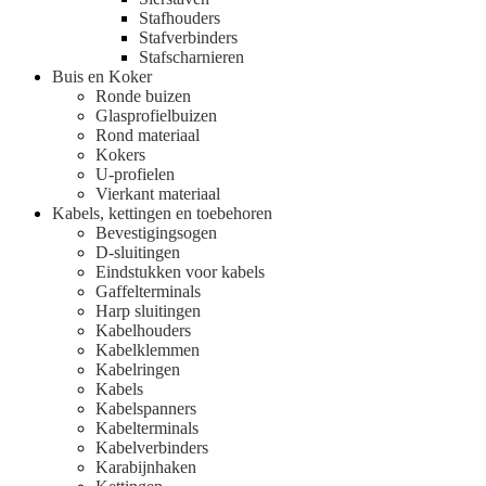
Stafhouders
Stafverbinders
Stafscharnieren
Buis en Koker
Ronde buizen
Glasprofielbuizen
Rond materiaal
Kokers
U-profielen
Vierkant materiaal
Kabels, kettingen en toebehoren
Bevestigingsogen
D-sluitingen
Eindstukken voor kabels
Gaffelterminals
Harp sluitingen
Kabelhouders
Kabelklemmen
Kabelringen
Kabels
Kabelspanners
Kabelterminals
Kabelverbinders
Karabijnhaken