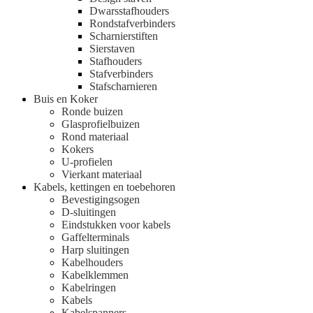
Dwarsstafhouders
Rondstafverbinders
Scharnierstiften
Sierstaven
Stafhouders
Stafverbinders
Stafscharnieren
Buis en Koker
Ronde buizen
Glasprofielbuizen
Rond materiaal
Kokers
U-profielen
Vierkant materiaal
Kabels, kettingen en toebehoren
Bevestigingsogen
D-sluitingen
Eindstukken voor kabels
Gaffelterminals
Harp sluitingen
Kabelhouders
Kabelklemmen
Kabelringen
Kabels
Kabelspanners