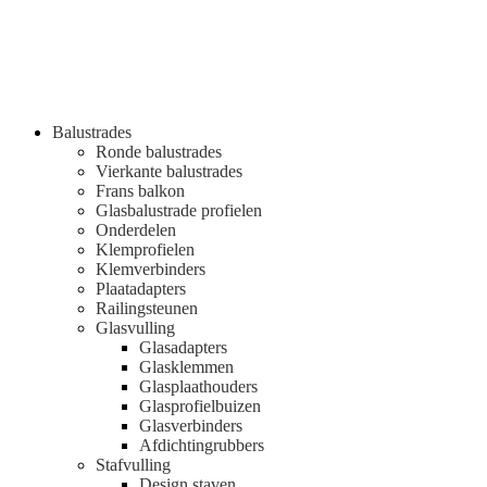
Balustrades
Ronde balustrades
Vierkante balustrades
Frans balkon
Glasbalustrade profielen
Onderdelen
Klemprofielen
Klemverbinders
Plaatadapters
Railingsteunen
Glasvulling
Glasadapters
Glasklemmen
Glasplaathouders
Glasprofielbuizen
Glasverbinders
Afdichtingrubbers
Stafvulling
Design staven