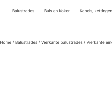
Balustrades
Buis en Koker
Kabels, kettinge
Home
/
Balustrades
/
Vierkante balustrades
/
Vierkante ei