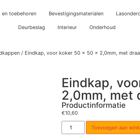
n en toebehoren
Bevestigingsmaterialen
Lasonderd
Deurbeslag
Interieur
Onderhoud
ndkappen
/ Eindkap, voor koker 50 x 50 x 2,0mm, met dra
Eindkap, voo
2,0mm, met 
Productinformatie
€
10,60
Toevoegen aan win