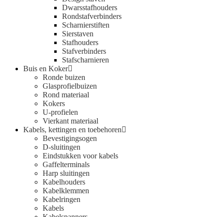
Dwarsstafhouders
Rondstafverbinders
Scharnierstiften
Sierstaven
Stafhouders
Stafverbinders
Stafscharnieren
Buis en Koker
Ronde buizen
Glasprofielbuizen
Rond materiaal
Kokers
U-profielen
Vierkant materiaal
Kabels, kettingen en toebehoren
Bevestigingsogen
D-sluitingen
Eindstukken voor kabels
Gaffelterminals
Harp sluitingen
Kabelhouders
Kabelklemmen
Kabelringen
Kabels
Kabelspanners