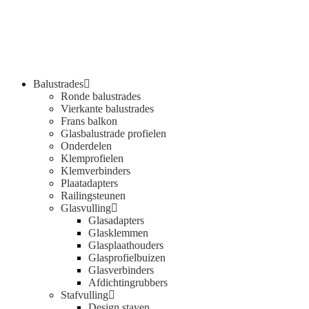
Balustrades
Ronde balustrades
Vierkante balustrades
Frans balkon
Glasbalustrade profielen
Onderdelen
Klemprofielen
Klemverbinders
Plaatadapters
Railingsteunen
Glasvulling
Glasadapters
Glasklemmen
Glasplaathouders
Glasprofielbuizen
Glasverbinders
Afdichtingrubbers
Stafvulling
Design staven