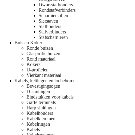
Dwarsstafhouders
Rondstafverbinders
Scharnierstiften
Sierstaven
Stafhouders
Stafverbinders
Stafscharnieren
Buis en Koker
Ronde buizen
Glasprofielbuizen
Rond materiaal
Kokers
U-profielen
Vierkant materiaal
Kabels, kettingen en toebehoren
Bevestigingsogen
D-sluitingen
Eindstukken voor kabels
Gaffelterminals
Harp sluitingen
Kabelhouders
Kabelklemmen
Kabelringen
Kabels
Kabelspanners