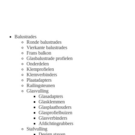
Balustrades
Ronde balustrades
Vierkante balustrades
Frans balkon
Glasbalustrade profielen
Onderdelen
Klemprofielen
Klemverbinders
Plaatadapters
Railingsteunen
Glasvulling
Glasadapters
Glasklemmen
Glasplaathouders
Glasprofielbuizen
Glasverbinders
Afdichtingrubbers
Stafvulling
Design staven